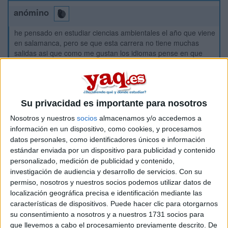
anómino
he pensado en estudiar ciencias ambientales el año que viene
en salamanca, pero se que esta carrera no tiene muchas
salidas asi que como me gustan los idiomas pense en que
podria estar bien aprender chino, ya se mas o menos ingles y
frances, lo cual quiza me facilitaria el encontrar trabajo y podria
trabajar en empresas como relaciones con otros paises sobre
cosas relaciondas con el medio ambiente. esta bien esta
Su privacidad es importante para nosotros
opcion?? es posible a traves de ciencias ambientales??espero
que me ayudeis, gracias!!
Nosotros y nuestros
socios
almacenamos y/o accedemos a
información en un dispositivo, como cookies, y procesamos
Inicio
datos personales, como identificadores únicos e información
estándar enviada por un dispositivo para publicidad y contenido
Etiquetas:
La universidad - un mundo
personalizado, medición de publicidad y contenido,
investigación de audiencia y desarrollo de servicios.
Con su
permiso, nosotros y nuestros socios podemos utilizar datos de
localización geográfica precisa e identificación mediante las
características de dispositivos. Puede hacer clic para otorgarnos
su consentimiento a nosotros y a nuestros 1731 socios para
que llevemos a cabo el procesamiento previamente descrito. De