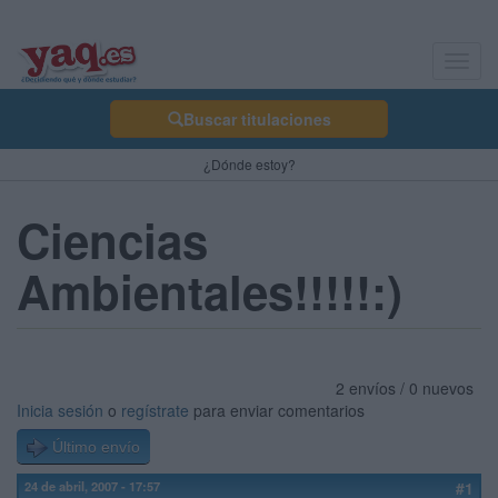
Toggl
navig
Buscar titulaciones
¿Dónde estoy?
Ciencias
Ambientales!!!!!:)
2 envíos / 0 nuevos
Inicia sesión
o
regístrate
para enviar comentarios
Último envío
24 de abril, 2007 - 17:57
#1