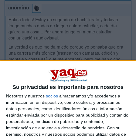
anómino
Hola a todos! Estoy en segundo de bachillerato y todavía
tengo muchas dudas de lo que quiero estudiar, cada día
quiero una cosa... Por ahora tengo en mente estudiar
comunicación audiovisual.
La verdad es que me da miedo porque yo pensaba que era
una carrera más técnica (trastear con camaras, edición y
montaje y cosas así, que me encanta), pero me han dicho
que la carrera es más bien teorica.
Alguien está estudiando esta carrera y me puede aconsejar?
Que salidas tiene? Necesito cualquier información que
tengais!
Su privacidad es importante para nosotros
Muchas gracias
Nosotros y nuestros
socios
almacenamos y/o accedemos a
información en un dispositivo, como cookies, y procesamos
Inicio
datos personales, como identificadores únicos e información
estándar enviada por un dispositivo para publicidad y contenido
personalizado, medición de publicidad y contenido,
Etiquetas:
La universidad - un mundo
investigación de audiencia y desarrollo de servicios.
Con su
permiso, nosotros y nuestros socios podemos utilizar datos de