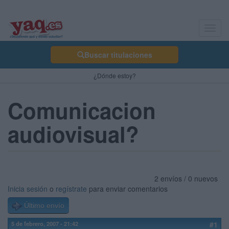
Toggl
navig
Buscar titulaciones
¿Dónde estoy?
Comunicacion
audiovisual?
2 envíos / 0 nuevos
Inicia sesión
o
regístrate
para enviar comentarios
Último envío
5 de febrero, 2007 - 21:42
#1