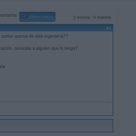
mentarios
2 envíos / 0 nuevos
Último envío
#1
contar acerca de esta ingeniería??
mación, conocéis a alguien que la tenga?
sta