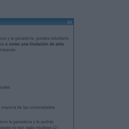
#2
tura y la ganadería, puedes estudiarla
ños
o como una titulación de sólo
probando:
urales
a mayoría de las universidades
como la ganadería y te podrás
ciones no son nada intuitivos
: