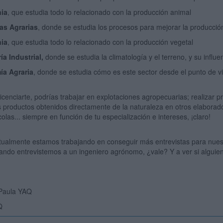
ia
, que estudia todo lo relacionado con la producción animal
ias Agrarias
, donde se estudia los procesos para mejorar la producció
nia
, que estudia todo lo relacionado con la producción vegetal
ía Industrial,
donde se estudia la climatología y el terreno, y su influe
a Agraria
, donde se estudia cómo es este sector desde el punto de 
icenciarte, podrías trabajar en explotaciones agropecuarias; realizar 
s productos obtenidos directamente de la naturaleza en otros elaborad
colas... siempre en función de tu especialización e intereses, ¡claro!
ualmente estamos trabajando en conseguir más entrevistas para nuest
ndo entrevistemos a un ingeniero agrónomo, ¿vale? Y a ver si alguie
 Paula YAQ
Q