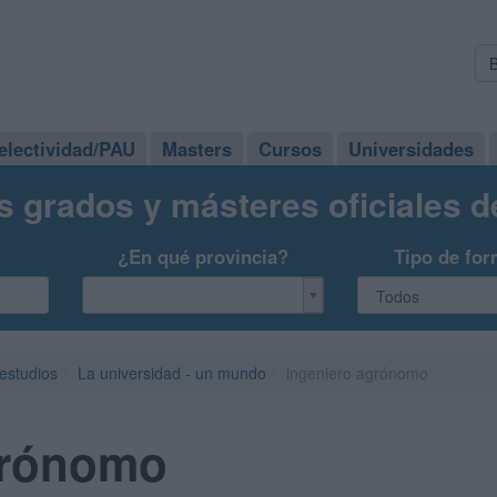
electividad/PAU
Masters
Cursos
Universidades
s grados y másteres oficiales 
¿En qué provincia?
Tipo de for
 estudios
La universidad - un mundo
ingeniero agrónomo
grónomo