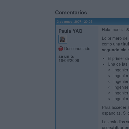
Comentarios
3 de mayo, 2007 - 20:04
Hola mencias89
Paula YAQ
Lo primero de 
como una
tit
Desconectado
segundo cicl
se unió:
El primer c
16/06/2006
Una de las s
Ingenier
Ingenier
Ingenier
Ingenier
Ingenier
Ingenier
Para acceder a
españolas. Si 
Los estudios s
especializar e