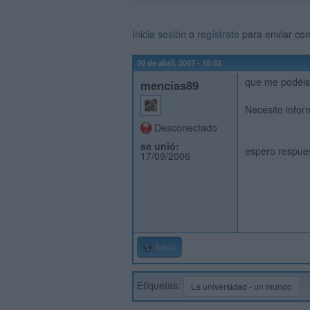
Inicia sesión
o
regístrate
para enviar co
30 de abril, 2007 - 15:32
que me podéis 
mencias89
Necesito infor
Desconectado
se unió:
espero respue
17/09/2006
Inicio
Etiquetas:
La universidad - un mundo