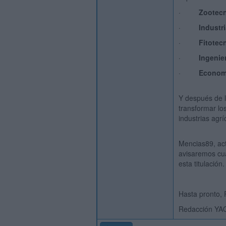
·
Zootecn
·
Industr
·
Fitotec
·
Ingenier
·
Economí
Y después de l
transformar lo
industrias agrí
Mencias89, act
avisaremos cua
esta titulación.
Hasta pronto,
Redacción YA