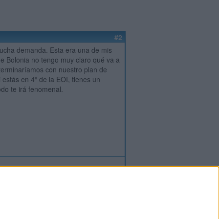
#2
mucha demanda. Esta era una de mis
de Bolonia no tengo muy claro qué va a
 terminaríamos con nuestro plan de
 estás en 4º de la EOI, tienes un
do te irá fenomenal.
ión
o
regístrate
para enviar comentarios