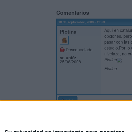
Comentarios
18 de septiembre, 2008 - 19:53
Aquí en catal
Plotina
opciones, pero
pasar con las 
estudio.Por lo
Desconectado
nivelazo, no c
se unió:
Plotina
25/08/2008
Plotina
Inicio