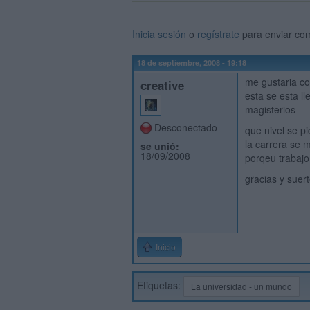
Inicia sesión
o
regístrate
para enviar co
18 de septiembre, 2008 - 19:18
me gustaria co
creative
esta se esta l
magisterios
Desconectado
que nivel se p
la carrera se 
se unió:
18/09/2008
porqeu trabajo 
gracias y suer
Inicio
Etiquetas:
La universidad - un mundo