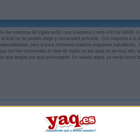
uña los maestros de inglés están muy buscados y este año ha habido 
 al final no he podido elegir y comenzaré primaria. Con respecto a lo 
especialidades, pero si para entonces nosotros seguimos estudiando,
 que me han comentado el nivel de inglés en las opos no es muy alto, si
reo que tengas por qué preocuparte. Un saludo wapa, ya verás como to
Inicia ses