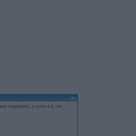
#2
acer magisterio.. y como a tí, me