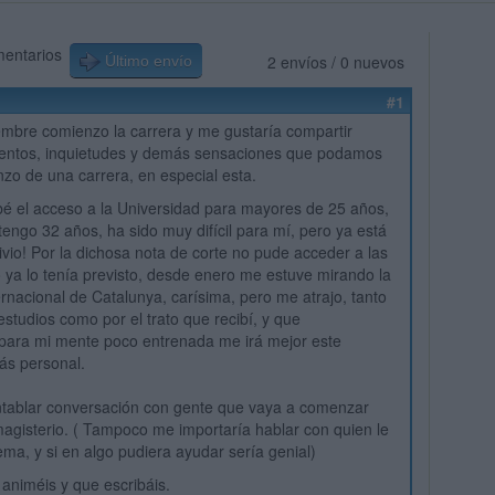
mentarios
2 envíos / 0 nuevos
Último envío
#1
embre comienzo la carrera y me gustaría compartir
ientos, inquietudes y demás sensaciones que podamos
nzo de una carrera, en especial esta.
é el acceso a la Universidad para mayores de 25 años,
tengo 32 años, ha sido muy difícil para mí, pero ya está
ivio! Por la dichosa nota de corte no pude acceder a las
 ya lo tenía previsto, desde enero me estuve mirando la
ernacional de Catalunya, carísima, pero me atrajo, tanto
estudios como por el trato que recibí, y que
para mi mente poco entrenada me irá mejor este
ás personal.
ntablar conversación con gente que vaya a comenzar
magisterio. ( Tampoco me importaría hablar con quien le
ema, y si en algo pudiera ayudar sería genial)
animéis y que escribáis.