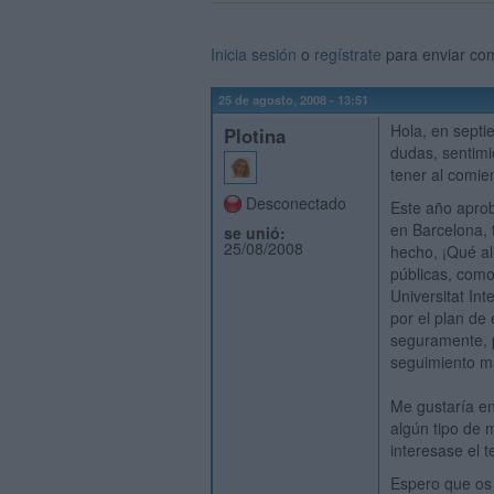
Inicia sesión
o
regístrate
para enviar co
25 de agosto, 2008 - 13:51
Hola, en septi
Plotina
dudas, sentim
tener al comie
Desconectado
Este año aprob
en Barcelona, 
se unió:
25/08/2008
hecho, ¡Qué al
públicas, como
Universitat Int
por el plan de 
seguramente, 
seguimiento m
Me gustaría e
algún tipo de 
interesase el t
Espero que os 