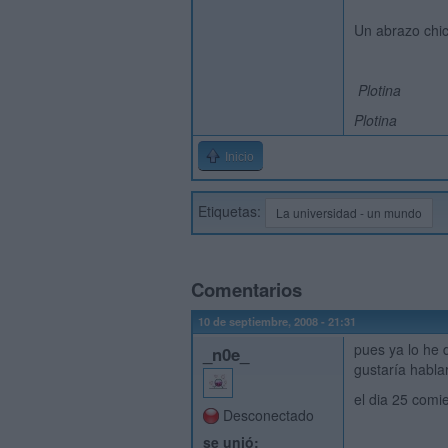
Un abrazo chic
Plotina
Plotina
Inicio
Etiquetas:
La universidad - un mundo
Comentarios
10 de septiembre, 2008 - 21:31
pues ya lo he 
_n0e_
gustaría hablar
el dia 25 comi
Desconectado
se unió: