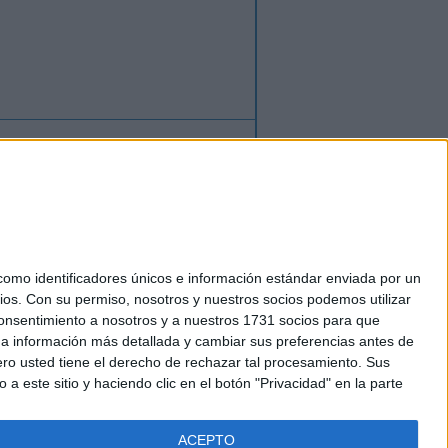
ión
o
regístrate
para enviar comentarios
mo identificadores únicos e información estándar enviada por un
ios.
Con su permiso, nosotros y nuestros socios podemos utilizar
okies
 consentimiento a nosotros y a nuestros 1731 socios para que
el. +34 91 593 2767
 a información más detallada y cambiar sus preferencias antes de
o usted tiene el derecho de rechazar tal procesamiento. Sus
a este sitio y haciendo clic en el botón "Privacidad" en la parte
ACEPTO