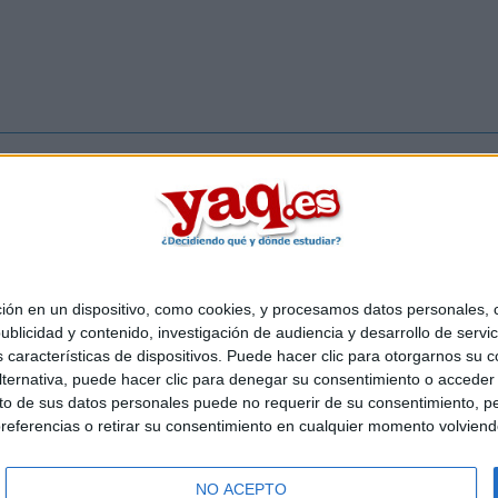
Inicia ses
 en un dispositivo, como cookies, y procesamos datos personales, co
Quiénes somos
|
Contactar
|
Anúnciate
blicidad y contenido, investigación de audiencia y desarrollo de servic
o legal
|
Politica de privacidad
|
Condiciones generales
|
Política de co
as características de dispositivos. Puede hacer clic para otorgarnos su
s Mediterráneo S.L.
- Diego de León 47 - 28006 Madrid [ESPAÑA] - T
ternativa, puede hacer clic para denegar su consentimiento o acceder
 de sus datos personales puede no requerir de su consentimiento, per
referencias o retirar su consentimiento en cualquier momento volviendo 
NO ACEPTO