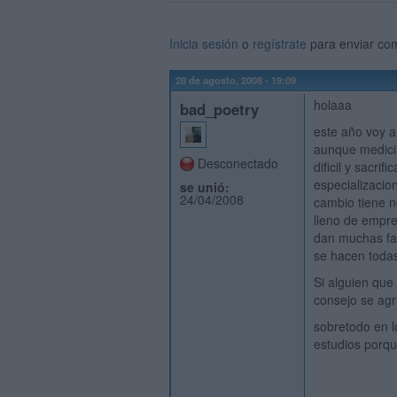
Inicia sesión
o
regístrate
para enviar co
28 de agosto, 2008 - 19:09
holaaa
bad_poetry
este año voy a
aunque medici
Desconectado
dificil y sacri
especializacio
se unió:
24/04/2008
cambio tiene n
lleno de empr
dan muchas fac
se hacen todas
Si alguien que
consejo se ag
sobretodo en l
estudios porqu