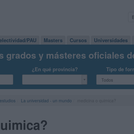
electividad/PAU
Masters
Cursos
Universidades
s grados y másteres oficiales 
¿En qué provincia?
Tipo de for
 estudios
La universidad - un mundo
medicina o quimica?
quimica?