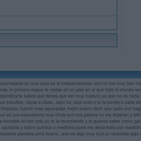
aconsejarte en una cosa en el independizarse, ami no fue muy bien h
 mas, lo primero esque te metas en un piso en el que todo el mundo s
ependizarte sabes que tienes que ser muy maduro ya que no es nada f
ue estudies, vayas a clase...aqui no, aqui eres o tu te pones o nada de
 limpieza, cuanto mas separadas mejor quiero decir que cada uno hag
ue es una experiencia muy chula ami mis padres no me dejaban y alfina
a increible el vivir solo yo te la recomiendo y si quieres saber como ga
ayudarte y sobre quimica o medicina pues me decantaria por medicina 
siados parados pero bueno...eso es algo muy tuyo.si necesitas algo 