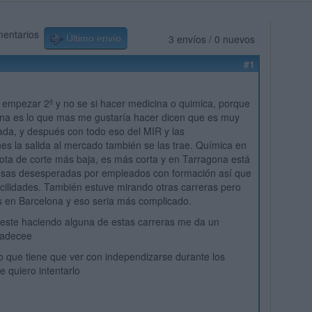
mentarios
3 envíos / 0 nuevos
Último envío
#1
 empezar 2º y no se si hacer medicina o quimica, porque
na es lo que mas me gustaría hacer dicen que es muy
ficada, y después con todo eso del MIR y las
nes la salida al mercado también se las trae. Química en
ota de corte más baja, es más corta y en Tarragona está
esas desesperadas por empleados con formación así que
ilidades. También estuve mirando otras carreras pero
 en Barcelona y eso seria más complicado.
 este haciendo alguna de estas carreras me da un
radecee
o que tiene que ver con independizarse durante los
e quiero intentarlo