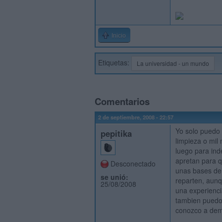
Inicio
Etiquetas:
La universidad - un mundo
Comentarios
2 de septiembre, 2008 - 22:57
Yo solo puedo 
pepitika
limpieza o mil
luego para ind
apretan para q
Desconectado
unas bases de
se unió:
reparten, aunq
25/08/2008
una experienci
tambien puedo 
conozco a dema