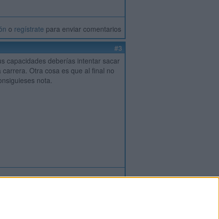
ión
o
regístrate
para enviar comentarios
#3
us capacidades deberías intentar sacar
 carrera. Otra cosa es que al final no
onsiguieses nota.
ión
o
regístrate
para enviar comentarios