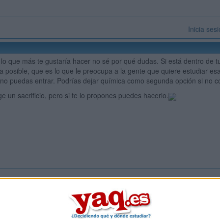
Inicia ses
 lo que más te gustaría hacer no sé por qué dudas. Si está dentro de t
a posible, que es lo que le preocupa a la gente que quiere estudiar esa
y no puedas entrar. Podrías dejar química como segunda opción si no c
e un sacrificio, pero si te lo propones puedes hacerlo.
Inicia ses