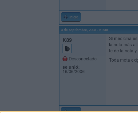
Inicio
3 de septiembre, 2008 - 21:30
Si medicina es
K89
la nota más alt
te de la nota 
Desconectado
Toda meta exig
se unió:
16/06/2006
Inicio