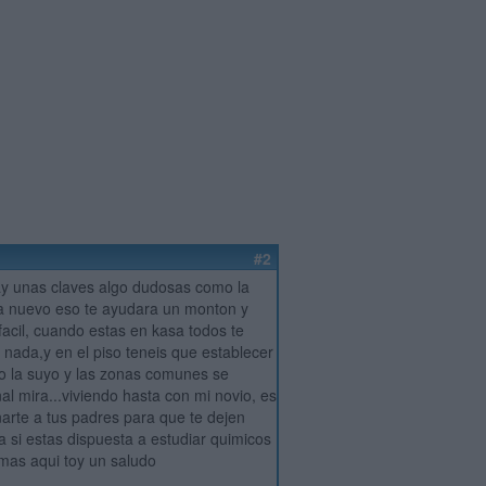
#2
ay unas claves algo dudosas como la
ea nuevo eso te ayudara un monton y
acil, cuando estas en kasa todos te
 nada,y en el piso teneis que establecer
o la suyo y las zonas comunes se
l mira...viviendo hasta con mi novio, es
narte a tus padres para que te dejen
si estas dispuesta a estudiar quimicos
mas aqui toy un saludo