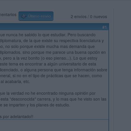
mentarios
2 envíos / 0 nuevos
Último envío
#1
ue nunca he sabido lo que estudiar. Pero buscando
iplomatura, de la que existe su respectiva licenciatura y
o, no solo porque existe mucha mas demanda que
 diplomados, sino porque me parece una buena opción en
, pero a la vez bonito (o eso pienso...). Lo que estoy
ste tema es encontrar a algún universitario de esta
 licenciado, o alguna persona que tenga información sobre
eneral, si no en el tipo de prácticas que se hacen, como
 al acabarla, etc.
que la verdad no he encontrado ninguna opinión por
 esta "desconocida" carrera, y lo mas que he visto son las
e se imparten y los planes de estudio.
 por adelantado!!