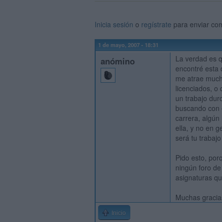
Inicia sesión
o
regístrate
para enviar co
1 de mayo, 2007 - 18:31
La verdad es q
anómino
encontré esta d
me atrae much
licenciados, o
un trabajo duro
buscando con e
carrera, algún
ella, y no en g
será tu trabajo
Pido esto, por
ningún foro de
asignaturas qu
Muchas gracias
Inicio