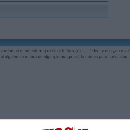
 verdad es q me entero q existe x tu foro, jeje... ni idea, y eso ¿de q v
i alguien se entera de algo q lo ponga aki, lo mío es pura curiosidad..
Inicia ses