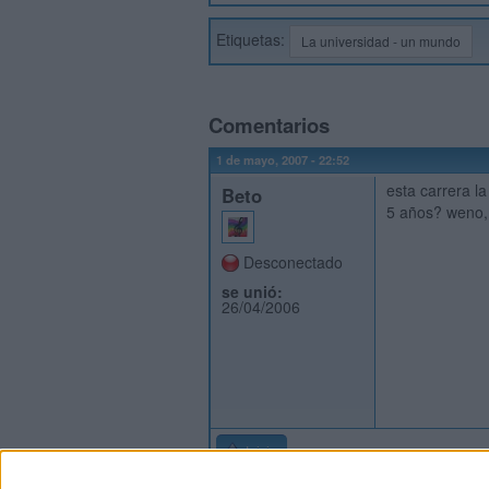
Etiquetas:
La universidad - un mundo
Comentarios
1 de mayo, 2007 - 22:52
esta carrera la
Beto
5 años? weno, s
Desconectado
se unió:
26/04/2006
Inicio