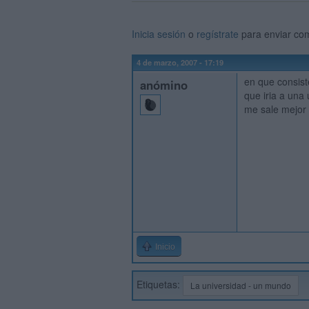
Inicia sesión
o
regístrate
para enviar co
4 de marzo, 2007 - 17:19
en que consis
anómino
que iria a una
me sale mejor ir
Inicio
Etiquetas:
La universidad - un mundo