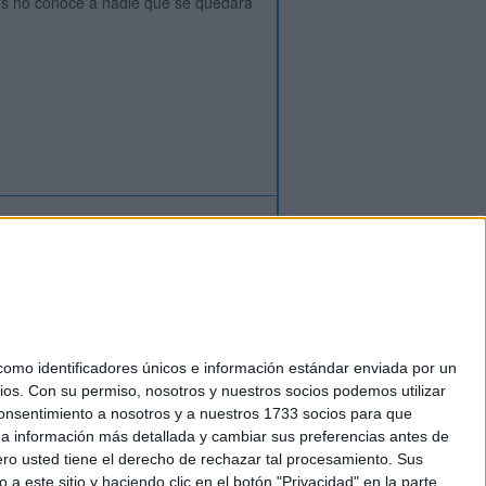
dos no conoce a nadie que se quedara
ión
o
regístrate
para enviar comentarios
mo identificadores únicos e información estándar enviada por un
ios.
Con su permiso, nosotros y nuestros socios podemos utilizar
okies
 consentimiento a nosotros y a nuestros 1733 socios para que
el. +34 91 593 2767
 a información más detallada y cambiar sus preferencias antes de
o usted tiene el derecho de rechazar tal procesamiento. Sus
a este sitio y haciendo clic en el botón "Privacidad" en la parte