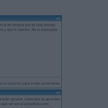
#2
 en la de navarra que es más chungo,
ma y que te cuenten. No te preocupes
ión
o
regístrate
para enviar comentarios
#3
rácter general, cosas que se aprenden
en que ver con el periodismo com