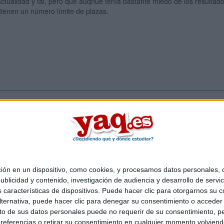
ctualidad y tal, pero que auqnue tenía bastante miedo de los resulta
tienen un número límite de plazas.
Inicia ses
 en un dispositivo, como cookies, y procesamos datos personales, co
Quiénes somos
|
Contactar
|
Anúnciate
blicidad y contenido, investigación de audiencia y desarrollo de servic
o legal
|
Politica de privacidad
|
Condiciones generales
|
Política de co
as características de dispositivos. Puede hacer clic para otorgarnos su
s Mediterráneo S.L.
- Diego de León 47 - 28006 Madrid [ESPAÑA] - T
ternativa, puede hacer clic para denegar su consentimiento o acceder
 de sus datos personales puede no requerir de su consentimiento, per
referencias o retirar su consentimiento en cualquier momento volviendo 