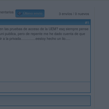
mentarios
3 envíos / 0 nuevos
Último envío
#1
ten las pruebas de acceso de la UEM? esq siempre pense
 uni publica, pero de repente me he dado cuenta de que
 a la privada...............eestoy hecho un lio.....