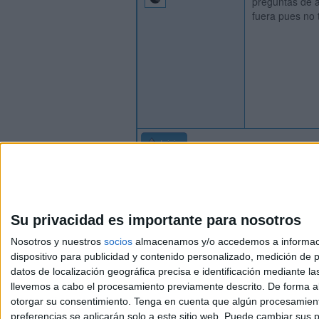
preguntas de a
fuera pues no 
Inicio
Su privacidad es importante para nosotros
Nosotros y nuestros
socios
almacenamos y/o accedemos a información
dispositivo para publicidad y contenido personalizado, medición de pu
Avis
datos de localización geográfica precisa e identificación mediante l
© 2003-2026
Compá
llevemos a cabo el procesamiento previamente descrito. De forma al
otorgar su consentimiento.
Tenga en cuenta que algún procesamiento
preferencias se aplicarán solo a este sitio web. Puede cambiar sus p