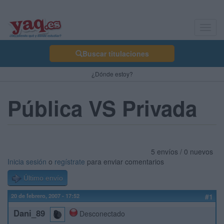
Toggl
navig
Buscar titulaciones
¿Dónde estoy?
Pública VS Privada
5 envíos / 0 nuevos
Inicia sesión
o
regístrate
para enviar comentarios
Último envío
20 de febrero, 2007 - 17:52
#1
Dani_89
Desconectado