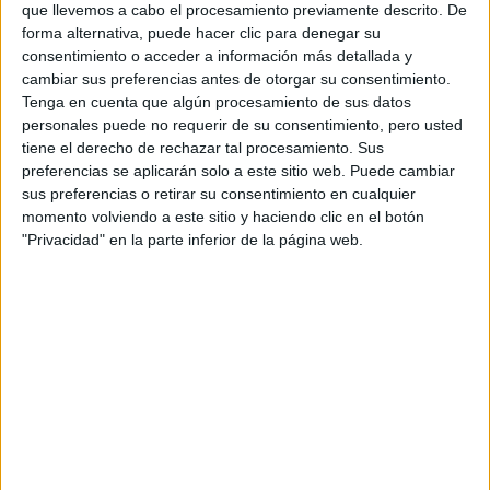
que llevemos a cabo el procesamiento previamente descrito. De
forma alternativa, puede hacer clic para denegar su
consentimiento o acceder a información más detallada y
cambiar sus preferencias antes de otorgar su consentimiento.
Tenga en cuenta que algún procesamiento de sus datos
Comentarios
personales puede no requerir de su consentimiento, pero usted
tiene el derecho de rechazar tal procesamiento. Sus
20 de febrero, 2007 - 19:42
#2
preferencias se aplicarán solo a este sitio web. Puede cambiar
la china (no verificado)
sus preferencias o retirar su consentimiento en cualquier
momento volviendo a este sitio y haciendo clic en el botón
Hola Dani, yo también estoy en 2º de bachillerato y me pasa
"Privacidad" en la parte inferior de la página web.
un poco lo mismo q a ti. Verás, una d las carreras q yo quiero
hacer es publicidad, y me estoy planteando hacerla tanto en
una pública como en una privada. La verdad es que me
siento afortunada porque si me decido por la privada sé que
mis padres me la van a pagar, con todo el esfuerzo del
mundo, claro!! pero es que hay gente q ni siquiera se lo
puede plantear (el ir a una privada, digo).
No sé, la verdad es que esto es un lío, porque como la gente
dice tantas cosas de las universidades privadas...uno ya no
sabe que pensar, no te parece? pero claro, luego están
algunas públicas que viven del cuento. Sabes aquellas frase