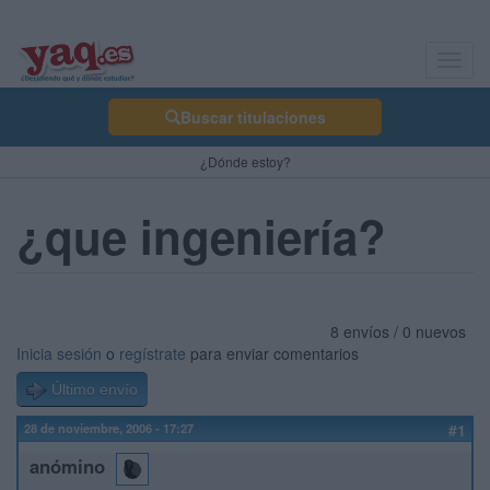
Toggl
navig
Buscar titulaciones
¿Dónde estoy?
¿que ingeniería?
8 envíos / 0 nuevos
Inicia sesión
o
regístrate
para enviar comentarios
Último envío
28 de noviembre, 2006 - 17:27
#1
anómino