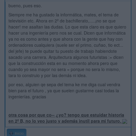
bueno, pues eso.
Siempre me ha gustado la informática, mates, el tema de
televisión etc. Ahora en 2º de bachillerato,.....¡no se que
hacer! me asaltan las dudas. Lo que esta claro es que quiero
hacer una ingeniería pero nos se cual. Dicen que informática
ya no es como antes y que ahora con la gente que hay con
ordenadores cualquiera (suele ser el primo, cuñao, tio ect...
del jefe) te puede quitar tu puesto de trabajo habiendote
sacado una carrera. Arquitectura algunos futuristas := dicen
que la construcción esta en su momento ahora pero que
cuando yo sea mayor no sera = porque no sera lo mismo,
tara to construio y por las demás ni idea.
por eso, alguien qe sepa del tema ke me diga cual vendra
bien para el futuro , ya que suelen gustarme casi todas la
ingenierías. gracias
otra cosa por que co-- ¿yo? tengo que estuidar historia
en 2º B, no lo veo justo y además inutil para mi futuro.
Inicio