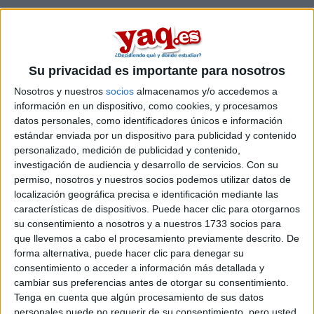
Comentarios
Su privacidad es importante para nosotros
28 de noviembre, 2006 - 17:29
#2
Nosotros y nuestros
socios
almacenamos y/o accedemos a
anómino
información en un dispositivo, como cookies, y procesamos
datos personales, como identificadores únicos e información
sorry se envio el tema 2 veces no se por que
estándar enviada por un dispositivo para publicidad y contenido
personalizado, medición de publicidad y contenido,
investigación de audiencia y desarrollo de servicios.
Con su
SORRY
permiso, nosotros y nuestros socios podemos utilizar datos de
localización geográfica precisa e identificación mediante las
Inicio
Inicia sesión
o
regístrate
para enviar comentarios
características de dispositivos. Puede hacer clic para otorgarnos
su consentimiento a nosotros y a nuestros 1733 socios para
28 de noviembre, 2006 - 19:23
(Responder a #2)
#3
que llevemos a cabo el procesamiento previamente descrito. De
Dian
Desconectado
forma alternativa, puede hacer clic para denegar su
consentimiento o acceder a información más detallada y
En lo de ingeniería informática es como todo, si eres bueno
cambiar sus preferencias antes de otorgar su consentimiento.
en ello y tienes un poco de suerte pues acabaras con un
Tenga en cuenta que algún procesamiento de sus datos
trabajo decente, xq para todo se necesitan informáticos,
personales puede no requerir de su consentimiento, pero usted