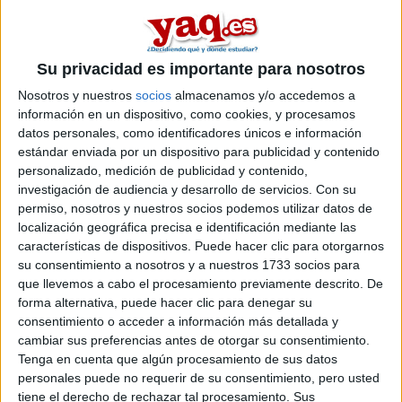
ya volví de mis vacances, bueno pues quería saber si x aquí
hay alguien de Castilla y León, y sobre todo si alguien va a
estudiar en LA UVA, xa ver si alguien va a estudiar en el
campus de Segovia, bueno espero q x aqui, x YAQ, pueda
Su privacidad es importante para nosotros
encontrar a algun futuro compañero de clase, enga xikos,
Nosotros y nuestros
socios
almacenamos y/o accedemos a
muxs bss
información en un dispositivo, como cookies, y procesamos
datos personales, como identificadores únicos e información
Inicio
estándar enviada por un dispositivo para publicidad y contenido
personalizado, medición de publicidad y contenido,
Etiquetas:
La universidad - un mundo
investigación de audiencia y desarrollo de servicios.
Con su
permiso, nosotros y nuestros socios podemos utilizar datos de
localización geográfica precisa e identificación mediante las
características de dispositivos. Puede hacer clic para otorgarnos
su consentimiento a nosotros y a nuestros 1733 socios para
que llevemos a cabo el procesamiento previamente descrito. De
forma alternativa, puede hacer clic para denegar su
consentimiento o acceder a información más detallada y
cambiar sus preferencias antes de otorgar su consentimiento.
Tenga en cuenta que algún procesamiento de sus datos
personales puede no requerir de su consentimiento, pero usted
tiene el derecho de rechazar tal procesamiento. Sus