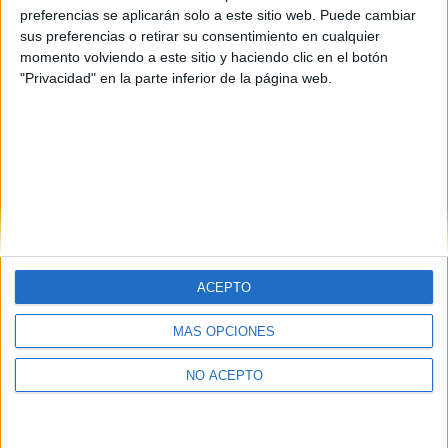
preferencias se aplicarán solo a este sitio web. Puede cambiar
sus preferencias o retirar su consentimiento en cualquier
momento volviendo a este sitio y haciendo clic en el botón
"Privacidad" en la parte inferior de la página web.
ACEPTO
Quiénes somos
|
Contactar
|
Anúnciate
MÁS OPCIONES
Aviso legal
|
Politica de privacidad
|
Condiciones generales
|
Política
de cookies
NO ACEPTO
© 2003-2026
Compás Mediterráneo S.L.
- Diego de León 47 - 28006
Madrid [ESPAÑA] - Tel. +34 91 593 2767