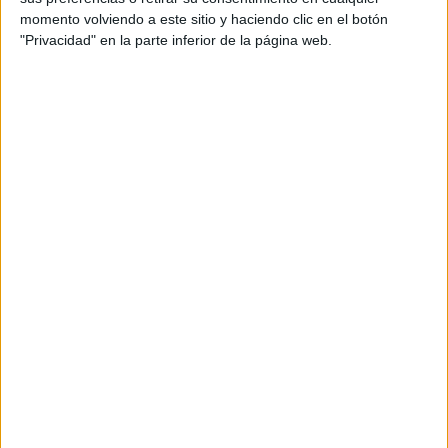
momento volviendo a este sitio y haciendo clic en el botón
"Privacidad" en la parte inferior de la página web.
Comentarios
29 de octubre, 2008 - 19:09
#2
Beto
Desconectado
hola, te cuento por una amiga que estudia en comillas en
madrid, tb es católica la universidad... Lo de ir a misa no es
obligatorio, pero luego hay actos donde es normal que haya
obispos, curas o ceremonias que en cualquier universidad
laica no habría...
Estudiar religión es lo peor cuando no le ves sentido a esa
asignatura en tu carrera, pero lo triste es que no es la única
asignatura sin sentido
mo te van a obligar a dar dinero para caridad, faltaría + con la