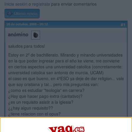
Inicia sesión
o
regístrate
para enviar comentarios
Último envío
28 de octubre, 2008 - 20:12
#1
anómino
saludos para todos!
Estoy en 2º de bachillerato. Mirando y mirando universidades
en la que poder ingresar para el año ke viene, me conviene
en ciertos aspectos una universidad catolica (concretamente:
universidad catolica san antonio de murcia, UCAM)
el caso es que bueno, en 4ºESO ya deje de dar religion... vale
que soy cristiana y tal... pero mis preguntas van:
¿como es estudiar "teologia" en carrera?
¿Hay que hacer pago extra (caritativo)?
¿es un requisito asistir a la iglesia?
¿¿hay algun requisito??
¿tiene relacion con el opus?
y bueno me gustaria ke contaseis todo lo k supieseis sobre
esto, si teneis experiencia sobretodo.