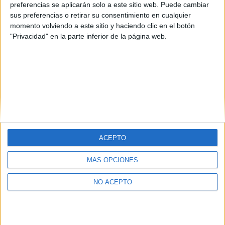
preferencias se aplicarán solo a este sitio web. Puede cambiar
sus preferencias o retirar su consentimiento en cualquier
momento volviendo a este sitio y haciendo clic en el botón
"Privacidad" en la parte inferior de la página web.
ACEPTO
Quiénes somos
|
Contactar
|
Anúnciate
MÁS OPCIONES
Aviso legal
|
Politica de privacidad
|
Condiciones generales
|
Política
de cookies
© 2003-2026
Compás Mediterráneo S.L.
- Diego de León 47 - 28006
NO ACEPTO
Madrid [ESPAÑA] - Tel. +34 91 593 2767