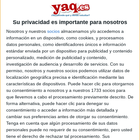
encontrar el vuelo mas barato a malta. Espero que dejeis
aqui el precio de las compañias aereas para poder comparar
entre todos.
Un beso, llevarse un chaleco salvavidas que vamos a hundir
Su privacidad es importante para nosotros
maltaaaaa, jejejeje.
Nosotros y nuestros
socios
almacenamos y/o accedemos a
información en un dispositivo, como cookies, y procesamos
Inicio
datos personales, como identificadores únicos e información
estándar enviada por un dispositivo para publicidad y contenido
personalizado, medición de publicidad y contenido,
Etiquetas:
La universidad - un mundo
investigación de audiencia y desarrollo de servicios.
Con su
permiso, nosotros y nuestros socios podemos utilizar datos de
localización geográfica precisa e identificación mediante las
características de dispositivos. Puede hacer clic para otorgarnos
su consentimiento a nosotros y a nuestros 1733 socios para
que llevemos a cabo el procesamiento previamente descrito. De
forma alternativa, puede hacer clic para denegar su
consentimiento o acceder a información más detallada y
cambiar sus preferencias antes de otorgar su consentimiento.
Tenga en cuenta que algún procesamiento de sus datos
personales puede no requerir de su consentimiento, pero usted
tiene el derecho de rechazar tal procesamiento. Sus