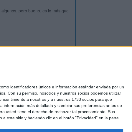
n algunos, pero bueno, es lo más que
ión
o
regístrate
para enviar comentarios
mo identificadores únicos e información estándar enviada por un
ios.
Con su permiso, nosotros y nuestros socios podemos utilizar
okies
 consentimiento a nosotros y a nuestros 1733 socios para que
el. +34 91 593 2767
 a información más detallada y cambiar sus preferencias antes de
o usted tiene el derecho de rechazar tal procesamiento. Sus
a este sitio y haciendo clic en el botón "Privacidad" en la parte