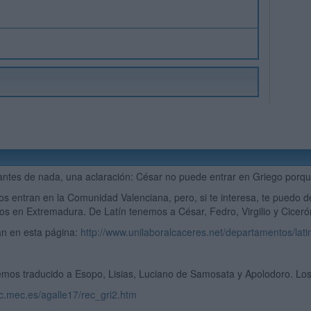
antes de nada, una aclaración: César no puede entrar en Griego porque
os entran en la Comunidad Valenciana, pero, si te interesa, te puedo d
 en Extremadura. De Latín tenemos a César, Fedro, Virgilio y Ciceró
án en esta página:
http://www.unilaboralcaceres.net/departamentos/lati
mos traducido a Esopo, Lisias, Luciano de Samosata y Apolodoro. Los 
tic.mec.es/agalle17/rec_gri2.htm