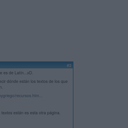
#2
 es de Latín...xD.
ecir dónde están los textos de los que
n.
nygriego/recursos.htm...
textos están es esta otra página.