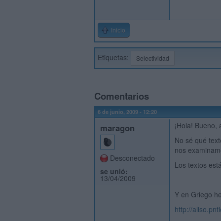
Inicio
Etiquetas:
Selectividad
Comentarios
6 de junio, 2009 - 12:20
¡Hola! Bueno, 
maragon
No sé qué text
nos examinamos
Desconectado
Los textos est
se unió:
13/04/2009
Y en Griego he
http://aliso.pn