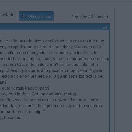
mentarios
2 envíos / 0 nuevos
Último envío
#1
!
... el año pasado hice selectividad y la cosa no fué muy
voy a repetirla pero claro, al no haber estudiando este
n instituto no sé muy bien por donde van los tiros, he
ndo todo lo del año pasado, y me he enterado de que este
no entra César! Es esto cierto? Dicen que solo entra
an problema, porque el año pasado vimos César. Alguien
i esto es cierto? Si fuera así, alguien tiene los textos de
ran?
e autor estais traduciendo?
obretodo lo de la Comunidad Valenciana)
ste año voy a ir a estudiar a la universidad de Almería
rimaria... si sabeis de alguien que vaya a ir o vosotros
mpartir un piso o algo?
s, besoooos!!