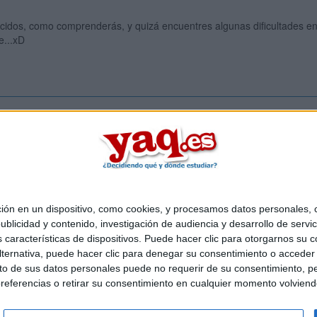
cidos, como comprenderás, y quizá encuentres algunas dificultades e
e...xD
Inicia ses
 en un dispositivo, como cookies, y procesamos datos personales, co
Quiénes somos
|
Contactar
|
Anúnciate
blicidad y contenido, investigación de audiencia y desarrollo de servic
o legal
|
Politica de privacidad
|
Condiciones generales
|
Política de co
as características de dispositivos. Puede hacer clic para otorgarnos su
s Mediterráneo S.L.
- Diego de León 47 - 28006 Madrid [ESPAÑA] - T
ternativa, puede hacer clic para denegar su consentimiento o acceder
 de sus datos personales puede no requerir de su consentimiento, per
referencias o retirar su consentimiento en cualquier momento volviendo 