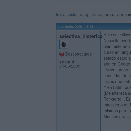
Inicia sesión
o
regístrate
para enviar co
4 de junio, 2009 - 15:44
Hola selectivos
selectiva_histerica
Necesito ayuda
bien, este año 
curso en ningú
Desconectado
estado estudia
se unió:
año en Griego 
04/06/2009
Lisias.. un gr
tiene idea de s
Lisias que ent
Y en Latín, qu
(Me interesa s
Por cierto... E
magisterio de P
mismos para co
Muchas gracia