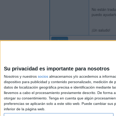
No están tradu
puedo ayudart
¡Un saludo!
Inicio
Su privacidad es importante para nosotros
Nosotros y nuestros
socios
almacenamos y/o accedemos a información
dispositivo para publicidad y contenido personalizado, medición de pu
Avis
datos de localización geográfica precisa e identificación mediante l
© 2003-2026
Compá
llevemos a cabo el procesamiento previamente descrito. De forma al
otorgar su consentimiento.
Tenga en cuenta que algún procesamiento
preferencias se aplicarán solo a este sitio web. Puede cambiar sus p
inferior de la página web.