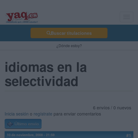
Toggl
navig
Buscar titulaciones
¿Dónde estoy?
idiomas en la
selectividad
6 envíos / 0 nuevos
Inicia sesión
o
regístrate
para enviar comentarios
Último envío
10 de noviembre, 2008 - 21:59
#1