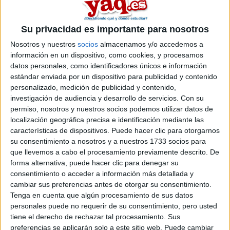
Su privacidad es importante para nosotros
Nosotros y nuestros
socios
almacenamos y/o accedemos a
información en un dispositivo, como cookies, y procesamos
datos personales, como identificadores únicos e información
estándar enviada por un dispositivo para publicidad y contenido
personalizado, medición de publicidad y contenido,
investigación de audiencia y desarrollo de servicios.
Con su
permiso, nosotros y nuestros socios podemos utilizar datos de
localización geográfica precisa e identificación mediante las
características de dispositivos. Puede hacer clic para otorgarnos
su consentimiento a nosotros y a nuestros 1733 socios para
que llevemos a cabo el procesamiento previamente descrito. De
forma alternativa, puede hacer clic para denegar su
Comentarios
consentimiento o acceder a información más detallada y
cambiar sus preferencias antes de otorgar su consentimiento.
11 de noviembre, 2008 - 12:52
#2
Tenga en cuenta que algún procesamiento de sus datos
irenyca
personales puede no requerir de su consentimiento, pero usted
Desconectado
tiene el derecho de rechazar tal procesamiento. Sus
Lo de la prueba oral de ingles lo llevan intentando hacer hace
preferencias se aplicarán solo a este sitio web. Puede cambiar