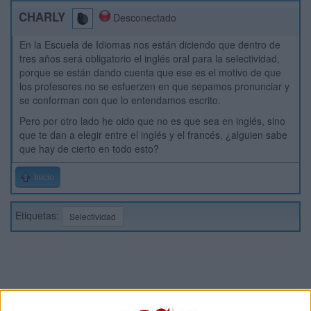
CHARLY
Desconectado
En la Escuela de Idiomas nos están diciendo que dentro de
tres años será obligatorio el inglés oral para la selectividad,
porque se están dando cuenta que ese es el motivo de que
los profesores no se esfuerzen en que sepamos pronunciar y
se conforman con que lo entendamos escrito.
Pero por otro lado he oido que no es que sea en inglés, sino
que te dan a elegir entre el inglés y el francés, ¿alguien sabe
que hay de cierto en todo esto?
Inicio
Etiquetas:
Selectividad