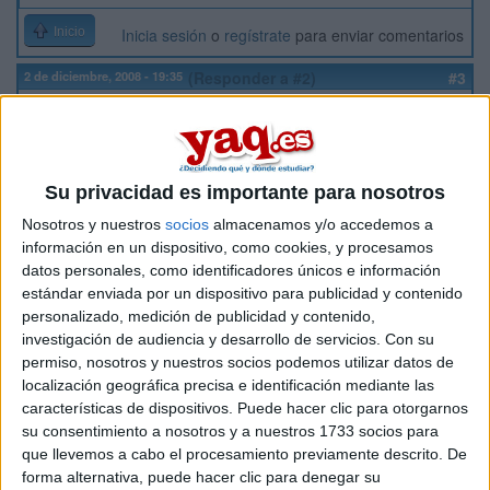
Inicio
Inicia sesión
o
regístrate
para enviar comentarios
2 de diciembre, 2008 - 19:35
(Responder a #2)
#3
Infinita
Desconectado
pues hay mucho, pero lo básico es ir a clase, tomar tus
apuntes, hacer esquemas y estudiarlos. Luego, cada uno
Su privacidad es importante para nosotros
repasa como quiere. Yo me preparo exámenes y respondo a
las preguntas en voz alta o los escribo, así no me aburro, pq
Nosotros y nuestros
socios
almacenamos y/o accedemos a
me da una pereza ponerme a estudiar
información en un dispositivo, como cookies, y procesamos
datos personales, como identificadores únicos e información
sin límites, sin barreras insalvables
estándar enviada por un dispositivo para publicidad y contenido
personalizado, medición de publicidad y contenido,
Inicio
Inicia sesión
o
regístrate
para enviar comentarios
investigación de audiencia y desarrollo de servicios.
Con su
permiso, nosotros y nuestros socios podemos utilizar datos de
22 de diciembre, 2008 - 17:42
#4
localización geográfica precisa e identificación mediante las
Otka
Desconectado
características de dispositivos. Puede hacer clic para otorgarnos
su consentimiento a nosotros y a nuestros 1733 socios para
Hola!! pues mira yo soy otra en el mismo curso y creo que lo
que llevemos a cabo el procesamiento previamente descrito. De
mejor es hacerse un esquema, un resumen o algí así
forma alternativa, puede hacer clic para denegar su