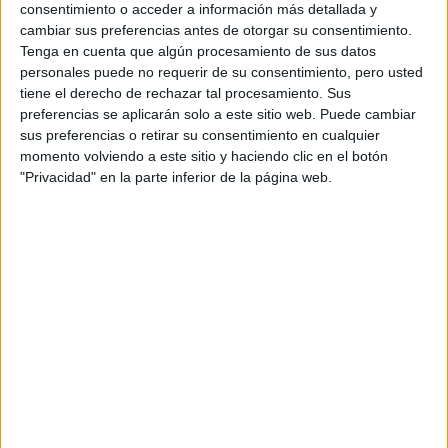
diariamente de lo que hayas dado en clase. Así te
consentimiento o acceder a información más detallada y
encontrarás con que ya has repasado lo que has dado,
cambiar sus preferencias antes de otorgar su consentimiento.
habrás comprobado si lo entiendes y tendrás un resumen
Tenga en cuenta que algún procesamiento de sus datos
hecho.
personales puede no requerir de su consentimiento, pero usted
cuando lleguen los exámenes ya sabes a estudiar con el
tiene el derecho de rechazar tal procesamiento. Sus
método al que mejor te adaptes y una vez que hayas hecho
preferencias se aplicarán solo a este sitio web. Puede cambiar
el exámen no lo dejes atras, tienes que al menos repasartelo
sus preferencias o retirar su consentimiento en cualquier
de vez en cuando no vaya a olvidarsete!!
momento volviendo a este sitio y haciendo clic en el botón
"Privacidad" en la parte inferior de la página web.
bueno espero que te haya ido bien el primer trimestre y Feliz
Navidad
Inicio
Inicia sesión
o
regístrate
para enviar comentarios
23 de diciembre, 2008 - 15:01
#5
Elfio
Desconectado
Vamos a ver, antes que nada, veo que dices que lo que
quieres es obtener mejores resultados... yo de ti haría una
cosa y es buscar una media un poco sobrada respecto a la
media del año pasado de la carrera que quieras empezar el
año que viene. Desde mi punto de vista (hace 2 años que