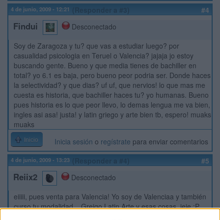
4 de junio, 2009 - 12:21
(Responder a #3)
#4
Findui
Desconectado
Soy de Zaragoza y tu? que vas a estudiar luego? por
casualidad psicologia en Teruel o Valencia? jajaja jo estoy
buscando gente. Bueno y que media tienes de bachiller en
total? yo 6.1 es baja, pero bueno peor podria ser. Donde haces
la selectividad? y que dias? uf uf, que nervios! lo que mas me
cuesta es historia, que bachiller haces tu? yo humanas. Bueno
pues historia es lo que peor llevo, lo demas lengua me va bien,
ingles asi asa! justa! y latin griego y arte bien tb, espero! muaks
muaks
Inicio
Inicia sesión
o
regístrate
para enviar comentarios
4 de junio, 2009 - 13:23
(Responder a #4)
#5
Reiix2
Desconectado
eiiiii, pues venta para Valencia! Yo soy de Valenciaa y también
curso tu modalidad... Greigo Latin Arte y esas cosas, jeje :P
Tia, pues guay que quieres cambiar de aires totalmente, de