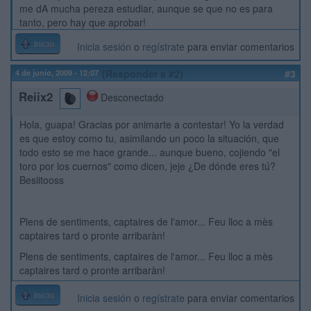
me dA mucha pereza estudiar, aunque se que no es para
tanto, pero hay que aprobar!
Inicio
Inicia sesión
o
regístrate
para enviar comentarios
4 de junio, 2009 - 12:07
(Responder a #2)
#3
Reiix2
Desconectado
Hola, guapa! Gracias por animarte a contestar! Yo la verdad
es que estoy como tu, asimilando un poco la situación, que
todo esto se me hace grande... aunque bueno, cojiendo "el
toro por los cuernos" como dicen, jeje ¿De dónde eres tú?
Besiitooss
Plens de sentiments, captaires de l'amor... Feu lloc a mès
captaires tard o pronte arribaràn!
Plens de sentiments, captaires de l'amor... Feu lloc a mès
captaires tard o pronte arribaràn!
Inicio
Inicia sesión
o
regístrate
para enviar comentarios