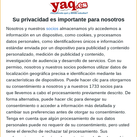
lujo, yo también, me iré para la capital, que yo soy de un
pueblo, no es tan gran cambio, pero si k es, jeje Yo tengo de
media de bachiller un 7.2, pero vamos que un 6.1 esta muy
Su privacidad es importante para nosotros
bien tambien!! Yo tenia pensado hacer historia pero vamoss,
que la uni esta al lado, jeje! Estaría bien! Yo ahora cuando
Nosotros y nuestros
socios
almacenamos y/o accedemos a
sepa la nota del selectivo y tal me pondré a buscar pisito a
información en un dispositivo, como cookies, y procesamos
ver que tal... O.O tu cuando decidiras??? Tengo la
datos personales, como identificadores únicos e información
selectividad del 9 al 11... ya lo tengo ahí... que miedo! :S
estándar enviada por un dispositivo para publicidad y contenido
espero que salga todo biiien :D ¿Cómo van los nervios? jeje
personalizado, medición de publicidad y contenido,
:P tu que dia tienes la selec?? Besitos!! (KK')
investigación de audiencia y desarrollo de servicios.
Con su
permiso, nosotros y nuestros socios podemos utilizar datos de
Plens de sentiments, captaires de l'amor... Feu lloc a mès
captaires tard o pronte arribaràn!
localización geográfica precisa e identificación mediante las
características de dispositivos. Puede hacer clic para otorgarnos
Plens de sentiments, captaires de l'amor... Feu lloc a mès
su consentimiento a nosotros y a nuestros 1733 socios para
captaires tard o pronte arribaràn!
que llevemos a cabo el procesamiento previamente descrito. De
forma alternativa, puede hacer clic para denegar su
Inicio
Inicia sesión
o
regístrate
para enviar comentarios
consentimiento o acceder a información más detallada y
cambiar sus preferencias antes de otorgar su consentimiento.
4 de junio, 2009 - 13:30
(Responder a #5)
#6
Tenga en cuenta que algún procesamiento de sus datos
Findui
Desconectado
personales puede no requerir de su consentimiento, pero usted
tiene el derecho de rechazar tal procesamiento. Sus
jajaja!!! pues estuve la semana pasada 3 diitas en Valencia