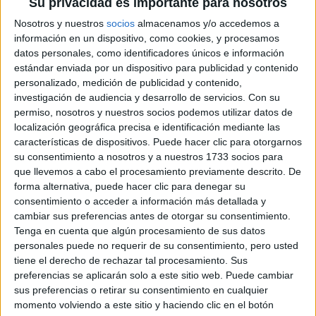
Su privacidad es importante para nosotros
Nosotros y nuestros
socios
almacenamos y/o accedemos a
información en un dispositivo, como cookies, y procesamos
datos personales, como identificadores únicos e información
estándar enviada por un dispositivo para publicidad y contenido
personalizado, medición de publicidad y contenido,
investigación de audiencia y desarrollo de servicios.
Con su
permiso, nosotros y nuestros socios podemos utilizar datos de
localización geográfica precisa e identificación mediante las
características de dispositivos. Puede hacer clic para otorgarnos
Comentarios
su consentimiento a nosotros y a nuestros 1733 socios para
que llevemos a cabo el procesamiento previamente descrito. De
2 de junio, 2008 - 16:41
#2
forma alternativa, puede hacer clic para denegar su
rLPh
Desconectado
consentimiento o acceder a información más detallada y
cambiar sus preferencias antes de otorgar su consentimiento.
y tanto, despues de casi 9 meses estando al pie del cañon,
Tenga en cuenta que algún procesamiento de sus datos
que si noches sin dormir, estudiar, repasadas de ultima
personales puede no requerir de su consentimiento, pero usted
hora...muchos nervios, pero lo hemos conseguido!
tiene el derecho de rechazar tal procesamiento. Sus
En mi caso todavia ni me creo que he pasado bachillerato.
preferencias se aplicarán solo a este sitio web. Puede cambiar
Cabe decir que no me ha dado tiempo de asimilarlo gracias a
sus preferencias o retirar su consentimiento en cualquier
la selectividad, que aunque digan que es facil los nervios no
momento volviendo a este sitio y haciendo clic en el botón