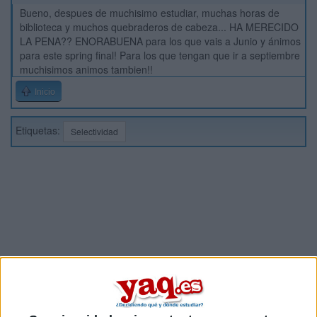
Bueno, despues de muchisimo estudiar, muchas horas de
biblioteca y muchos quebraderos de cabeza... HA MERECIDO
LA PENA?? ENORABUENA para los que vais a Junio y ánimos
para este spring final! Para los que tengan que ir a septiembre
muchisimos animos tambien!!
Inicio
Etiquetas:
Selectividad