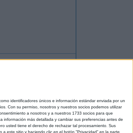
o
regístrate
para enviar comentarios
mo identificadores únicos e información estándar enviada por un
ios.
Con su permiso, nosotros y nuestros socios podemos utilizar
 cookies
 consentimiento a nosotros y a nuestros 1733 socios para que
Tel. +34 91 593 2767
 a información más detallada y cambiar sus preferencias antes de
o usted tiene el derecho de rechazar tal procesamiento. Sus
a este sitio y haciendo clic en el botón "Privacidad" en la parte