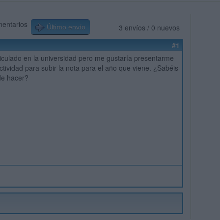
mentarios
3 envíos / 0 nuevos
Último envío
#1
culado en la universidad pero me gustaría presentarme
ctividad para subir la nota para el año que viene. ¿Sabéis
de hacer?