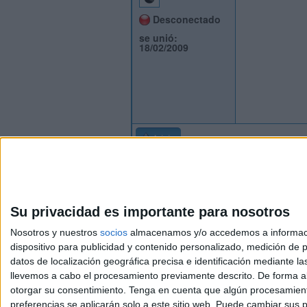
Desconectado
se unió:
18/02/2009
Inicio
Su privacidad es importante para nosotros
Nosotros y nuestros
socios
almacenamos y/o accedemos a información
dispositivo para publicidad y contenido personalizado, medición de pu
Aviso l
datos de localización geográfica precisa e identificación mediante l
© 2003-2026
Compás
llevemos a cabo el procesamiento previamente descrito. De forma al
otorgar su consentimiento.
Tenga en cuenta que algún procesamiento
preferencias se aplicarán solo a este sitio web. Puede cambiar sus p