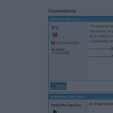
Comentarios
30 de julio, 2008 - 15:31
Yo supongo que
Xra
cambiarse. Si 
es la misma y 
matriculado, e
Desconectado
----------------
se unió:
13/02/2008
----------------
Inicio
19 de febrero, 2009 - 19:44
si si que pue
Instinto basico