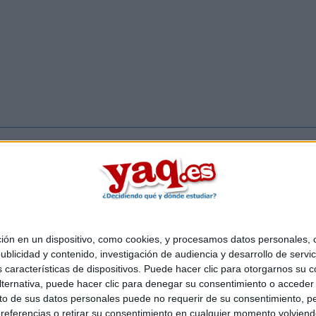
Inicia sesión
 en un dispositivo, como cookies, y procesamos datos personales, co
Quiénes somos
|
Contactar
|
Anúnciate
blicidad y contenido, investigación de audiencia y desarrollo de servic
egal
|
Politica de privacidad
|
Condiciones generales
|
Política de
as características de dispositivos. Puede hacer clic para otorgarnos su
 Mediterráneo S.L.
- Diego de León 47 - 28006 Madrid [ESPAÑA] - 
ternativa, puede hacer clic para denegar su consentimiento o acceder
 de sus datos personales puede no requerir de su consentimiento, per
referencias o retirar su consentimiento en cualquier momento volviendo 