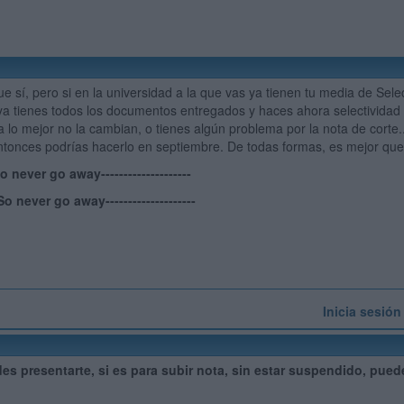
 sí, pero si en la universidad a la que vas ya tienen tu media de Sel
ya tienes todos los documentos entregados y haces ahora selectividad
a lo mejor no la cambian, o tienes algún problema por la nota de corte.
ntonces podrías hacerlo en septiembre. De todas formas, es mejor que 
-So never go away--------------------
--So never go away--------------------
Inicia sesión
des presentarte, si es para subir nota, sin estar suspendido, pue