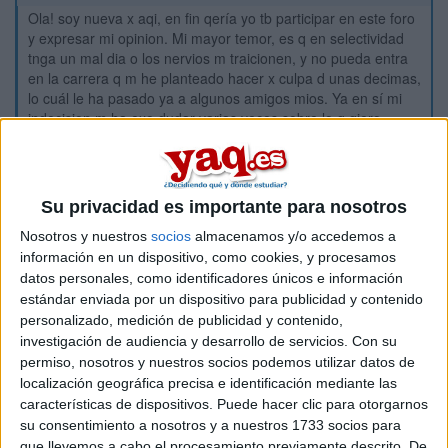
Ola! soy nueva x aqi, en fin qería yo tb participar en este foro
y expresar mi opinion. Mi mayor temor, es q en selectividad
tnga un mal dia o los nervios m traicionen, y no pueda entra
en la carrera q m he planteado hacer x culpa d unas decimas,
lo cuál le ha pasado ya a algunos amigos mios. Ya en sí mi
indecision m ha exo dudar varias veces sobre lo q qiero
estudiar, y aora q lo tngo mas o menoso claro, tngo miedo a q
x culpa d selectividad no m llegue la nota...tonces, q haria??
es mi futuro. Ad+ yo soy una prsona muy nerviosa y temo q ls
nervios m traicionen. besitos
Su privacidad es importante para nosotros
Marta
Nosotros y nuestros
socios
almacenamos y/o accedemos a
información en un dispositivo, como cookies, y procesamos
Inicio
datos personales, como identificadores únicos e información
estándar enviada por un dispositivo para publicidad y contenido
personalizado, medición de publicidad y contenido,
Etiquetas:
Selectividad
investigación de audiencia y desarrollo de servicios.
Con su
permiso, nosotros y nuestros socios podemos utilizar datos de
localización geográfica precisa e identificación mediante las
características de dispositivos. Puede hacer clic para otorgarnos
su consentimiento a nosotros y a nuestros 1733 socios para
que llevemos a cabo el procesamiento previamente descrito. De