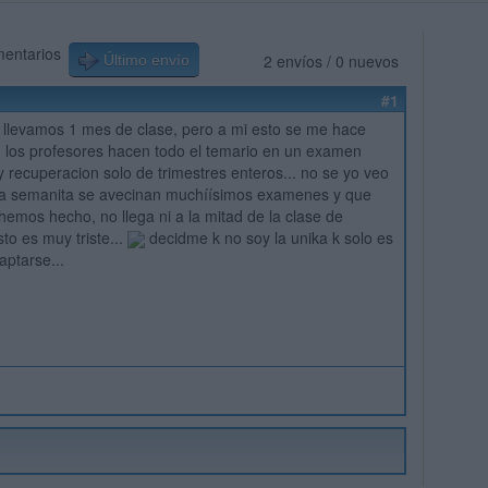
mentarios
2 envíos / 0 nuevos
Último envío
#1
 llevamos 1 mes de clase, pero a mi esto se me hace
.. los profesores hacen todo el temario en un examen
y recuperacion solo de trimestres enteros... no se yo veo
na semanita se avecinan muchíísimos examenes y que
hemos hecho, no llega ni a la mitad de la clase de
to es muy triste...
decidme k no soy la unika k solo es
aptarse...