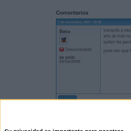
Comentarios
7 de noviembre, 2007 - 20:28
tranquila q es
Beto
año de insti n
quitan las gana
Desconectado
pues eso que t
se unió:
26/04/2006
Inicio