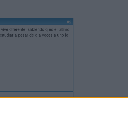
#2
 vive diferente, sabiendo q es el último
estudiar a pesar de q a veces a uno le
ión
o
regístrate
para enviar comentarios