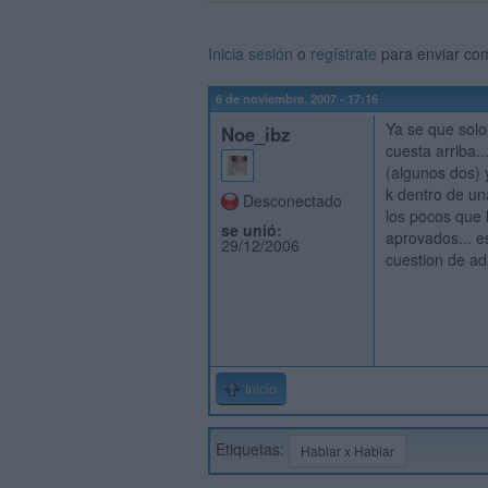
Inicia sesión
o
regístrate
para enviar co
6 de noviembre, 2007 - 17:16
Ya se que solo
Noe_ibz
cuesta arriba.
(algunos dos) 
k dentro de u
Desconectado
los pocos que 
se unió:
aprovados... es
29/12/2006
cuestion de ad
Inicio
Etiquetas:
Hablar x Hablar