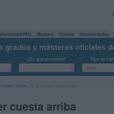
electividad/PAU
Masters
Cursos
Universidades
s grados y másteres oficiales 
¿En qué provincia?
Tipo de for
Hablar x Hablar
2º de bachiller cuesta arriba
er cuesta arriba