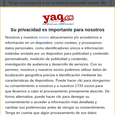
Tengo una pregunta a ver si vosotros me podeis ayudar. Me
quiero presentar a la prueba de acceso a ciclos superior de
educacion infantil. y las asignaturas q tengo q estudiarme son
lengua ingles matematicas y psicologia. He encontrado todos
los libros menos el de psicologia y no se ya donde puedo
buscar No se que temario entra y tp puedo apuntarme a una
Su privacidad es importante para nosotros
acadeia xq no tengo tantas horas libres para poder ir. A ver si
Nosotros y nuestros
socios
almacenamos y/o accedemos a
alguno sabeis algo y me podeis ayudar
información en un dispositivo, como cookies, y procesamos
muchas gracias
datos personales, como identificadores únicos e información
estándar enviada por un dispositivo para publicidad y contenido
personalizado, medición de publicidad y contenido,
leticia
investigación de audiencia y desarrollo de servicios.
Con su
permiso, nosotros y nuestros socios podemos utilizar datos de
Inicio
localización geográfica precisa e identificación mediante las
características de dispositivos. Puede hacer clic para otorgarnos
Etiquetas:
su consentimiento a nosotros y a nuestros 1733 socios para
Hablar x Hablar
que llevemos a cabo el procesamiento previamente descrito. De
forma alternativa, puede hacer clic para denegar su
consentimiento o acceder a información más detallada y
cambiar sus preferencias antes de otorgar su consentimiento.
Tenga en cuenta que algún procesamiento de sus datos