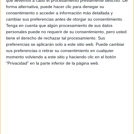
que llevemos a cabo el procesamiento previamente descrito. De
forma alternativa, puede hacer clic para denegar su
consentimiento o acceder a información más detallada y
cambiar sus preferencias antes de otorgar su consentimiento.
Tenga en cuenta que algún procesamiento de sus datos
Comentarios
personales puede no requerir de su consentimiento, pero usted
tiene el derecho de rechazar tal procesamiento. Sus
21 de diciembre, 2006 - 21:30
#2
preferencias se aplicarán solo a este sitio web. Puede cambiar
Infinita
Desconectado
sus preferencias o retirar su consentimiento en cualquier
momento volviendo a este sitio y haciendo clic en el botón
Hola mencias, antes de renunciar asegúrate de que el motivo
"Privacidad" en la parte inferior de la página web.
por el que te rechazan la otra beca es porque ya te han
concedido de la EOI.
En principio, no sabía que sean incompatibles. Cuando te
rechazan una beca te dicen el motivo. Mira bien los papeles y
pregunta. No sé si te podrá ayudar, pero yo tengo este
contacto de información sobre becas en el ministerio:
info-
beca@mec.es
, pero mejor llama al 902 111 225, a ver qué te
dicen. Quizá es sólo que te falta documentación. A ver si hay
suerte!
sin límites, sin barreras insalvables