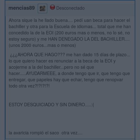
mencias89
Desconectado
Ahora sique la he liado buena.... pedí uan beca para hacer el
bachiller y otra para la Escuela de idiomas... total que me han
concedido la de la EOI (200 euros mas o menos, no lo sé, no
estoy seguro) y me HAN DENEGADO LA DEL BACHILLER....
(unos 2000 euros...mas o menos)
¿¿¿AHORA QUE HAGO??? me han dado 15 días de plazo...
lo que quiero hacer es renunciar a la beca de la EOI y
acojerme a la del bachiller...pero no sé que
hacer.....AYUDARMEEE, a donde tengo que ir, que tengo que
entregar, que papeles hay que echar, tengo que renopvar
todo otra vez?!?!?!?!
ESTOY DESQUICIADO Y SIN DINERO.....:(
la avaricia rompió el saco otra vez....