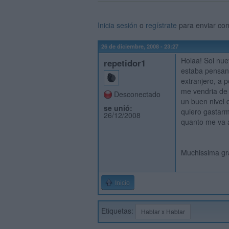
Inicia sesión
o
regístrate
para enviar co
26 de diciembre, 2008 - 23:27
Holaa! Soi nu
repetidor1
estaba pensand
extranjero, a 
me vendria de g
Desconectado
un buen nivel 
se unió:
quiero gastarm
26/12/2008
quanto me va a
Muchissima gra
Inicio
Etiquetas:
Hablar x Hablar