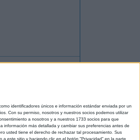
ión
o
regístrate
para enviar comentarios
mo identificadores únicos e información estándar enviada por un
ios.
Con su permiso, nosotros y nuestros socios podemos utilizar
okies
 consentimiento a nosotros y a nuestros 1733 socios para que
el. +34 91 593 2767
 a información más detallada y cambiar sus preferencias antes de
o usted tiene el derecho de rechazar tal procesamiento. Sus
a este sitio y haciendo clic en el botón "Privacidad" en la parte