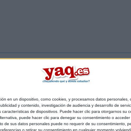
Inicia ses
 en un dispositivo, como cookies, y procesamos datos personales, co
Quiénes somos
|
Contactar
|
Anúnciate
blicidad y contenido, investigación de audiencia y desarrollo de servic
o legal
|
Politica de privacidad
|
Condiciones generales
|
Política de co
as características de dispositivos. Puede hacer clic para otorgarnos su
s Mediterráneo S.L.
- Diego de León 47 - 28006 Madrid [ESPAÑA] - T
ternativa, puede hacer clic para denegar su consentimiento o acceder
 de sus datos personales puede no requerir de su consentimiento, per
referencias o retirar su consentimiento en cualquier momento volviendo 