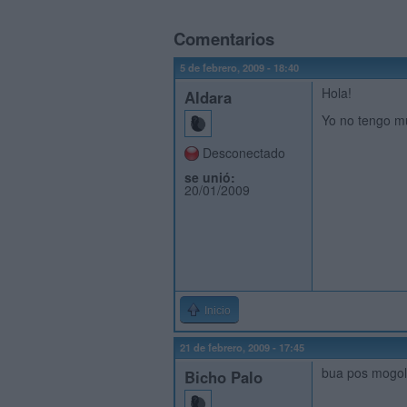
Comentarios
5 de febrero, 2009 - 18:40
Hola!
Aldara
Yo no tengo mu
Desconectado
se unió:
20/01/2009
Inicio
21 de febrero, 2009 - 17:45
bua pos mogol
Bicho Palo