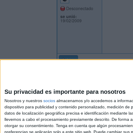
Desconectado
se unió:
19/02/2009
Inicio
Su privacidad es importante para nosotros
Nosotros y nuestros
socios
almacenamos y/o accedemos a información
dispositivo para publicidad y contenido personalizado, medición de pu
Avis
datos de localización geográfica precisa e identificación mediante l
© 2003-2026
Compá
llevemos a cabo el procesamiento previamente descrito. De forma al
otorgar su consentimiento.
Tenga en cuenta que algún procesamiento
preferencias se aplicarán solo a este sitio web. Puede cambiar sus p