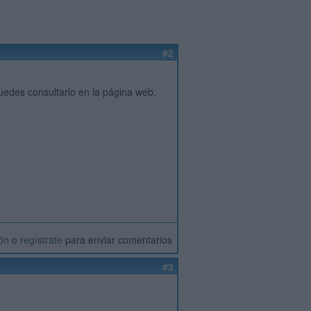
#2
edes consultarlo en la página web.
ión
o
regístrate
para enviar comentarios
#3