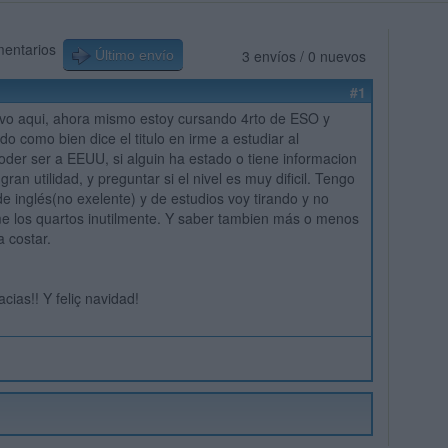
mentarios
3 envíos / 0 nuevos
Último envío
#1
evo aqui, ahora mismo estoy cursando 4rto de ESO y
o como bien dice el titulo en irme a estudiar al
poder ser a EEUU, si alguin ha estado o tiene informacion
ran utilidad, y preguntar si el nivel es muy dificil. Tengo
de inglés(no exelente) y de estudios voy tirando y no
e los quartos inutilmente. Y saber tambien más o menos
 costar.
cias!! Y feliç navidad!