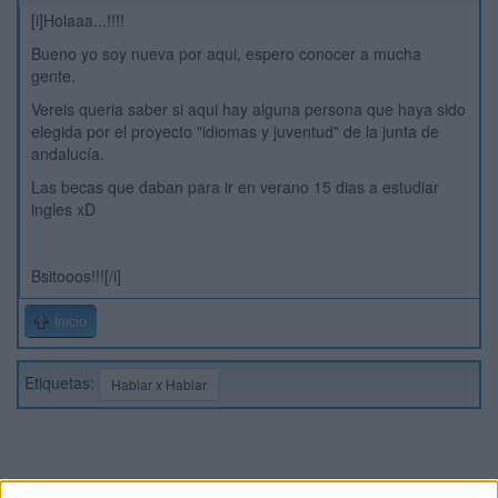
[i]Holaaa...!!!!
Bueno yo soy nueva por aqui, espero conocer a mucha
gente.
Vereis queria saber si aqui hay alguna persona que haya sido
elegida por el proyecto "idiomas y juventud" de la junta de
andalucía.
Las becas que daban para ir en verano 15 dias a estudiar
ingles xD
Bsitooos!!![/i]
Inicio
Etiquetas:
Hablar x Hablar