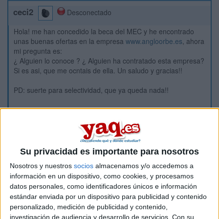
ceci2
Desconectado
Hola! me han concedido la beca del MEC y he encontrado
unas buenas ofertas en la empresa
www.angloorbe.es
, ahora
mi pregunta es:
¿ Alguien lo conoce ? ¿ Alguien ha contratado esta empresa?
Si es asi, que me ocntais de ella. Un saludo y gracias!!
PD: suerte para selectividad, que ya queda nada!!
¡ Ceci !
Inicio
Su privacidad es importante para nosotros
Etiquetas:
Estudiar fuera - Idiomas
Nosotros y nuestros
socios
almacenamos y/o accedemos a
información en un dispositivo, como cookies, y procesamos
datos personales, como identificadores únicos e información
estándar enviada por un dispositivo para publicidad y contenido
personalizado, medición de publicidad y contenido,
investigación de audiencia y desarrollo de servicios.
Con su