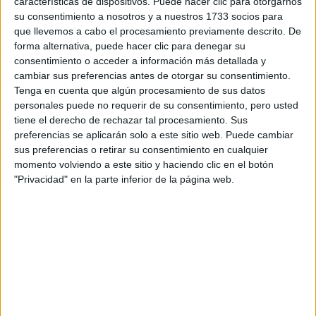
características de dispositivos. Puede hacer clic para otorgarnos
su consentimiento a nosotros y a nuestros 1733 socios para
que llevemos a cabo el procesamiento previamente descrito. De
forma alternativa, puede hacer clic para denegar su
consentimiento o acceder a información más detallada y
cambiar sus preferencias antes de otorgar su consentimiento.
Tenga en cuenta que algún procesamiento de sus datos
personales puede no requerir de su consentimiento, pero usted
tiene el derecho de rechazar tal procesamiento. Sus
preferencias se aplicarán solo a este sitio web. Puede cambiar
sus preferencias o retirar su consentimiento en cualquier
Comentarios
momento volviendo a este sitio y haciendo clic en el botón
24 de enero, 2009 - 16:19
#2
"Privacidad" en la parte inferior de la página web.
victoria caridad
Desconectado
graciasssssssss
aunque depende tanto de la contextura del cuerpo para
verse como una miss venezuela!!!
aun asi, gracias