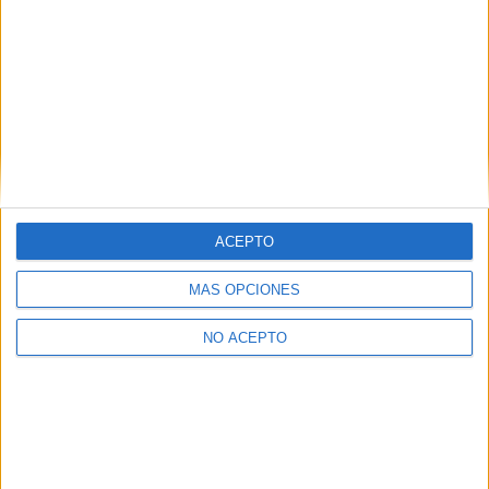
Inicio
Inicia sesión
o
regístrate
para enviar comentarios
27 de enero, 2009 - 10:59
(Responder a #2)
#3
TUTULINA
Desconectado
pues muchas gracias, falta me hace la verdad pero no tengo
mucho tiempoooooo
Inicio
Inicia sesión
o
regístrate
para enviar comentarios
22 de febrero, 2009 - 19:11
#4
ACEPTO
Instinto basico
Desconectado
MÁS OPCIONES
Gracias por el aporte =)
NO ACEPTO
Inicio
Inicia sesión
o
regístrate
para enviar comentarios