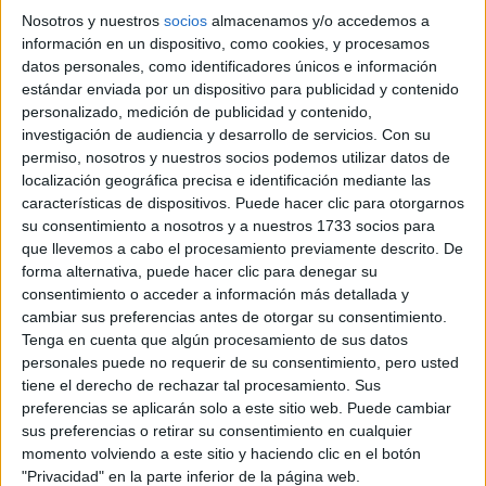
Nosotros y nuestros
socios
almacenamos y/o accedemos a
información en un dispositivo, como cookies, y procesamos
datos personales, como identificadores únicos e información
estándar enviada por un dispositivo para publicidad y contenido
personalizado, medición de publicidad y contenido,
investigación de audiencia y desarrollo de servicios.
Con su
permiso, nosotros y nuestros socios podemos utilizar datos de
localización geográfica precisa e identificación mediante las
características de dispositivos. Puede hacer clic para otorgarnos
Comentarios
su consentimiento a nosotros y a nuestros 1733 socios para
que llevemos a cabo el procesamiento previamente descrito. De
23 de julio, 2006 - 15:05
#2
forma alternativa, puede hacer clic para denegar su
Infinita
Desconectado
consentimiento o acceder a información más detallada y
cambiar sus preferencias antes de otorgar su consentimiento.
Pues sí tengo entendido que tu carrera es bastante difícil, xo
Tenga en cuenta que algún procesamiento de sus datos
bueno luego tendrás un buen trabajo...
personales puede no requerir de su consentimiento, pero usted
sin límites, sin barreras insalvables
tiene el derecho de rechazar tal procesamiento. Sus
preferencias se aplicarán solo a este sitio web. Puede cambiar
sus preferencias o retirar su consentimiento en cualquier
Inicio
Inicia sesión
o
regístrate
para enviar comentarios
momento volviendo a este sitio y haciendo clic en el botón
23 de julio, 2006 - 15:05
#3
"Privacidad" en la parte inferior de la página web.