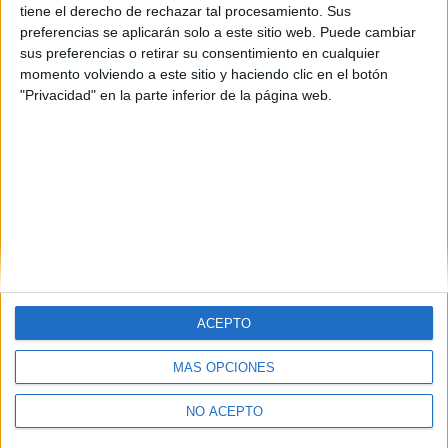
tiene el derecho de rechazar tal procesamiento. Sus
preferencias se aplicarán solo a este sitio web. Puede cambiar
sus preferencias o retirar su consentimiento en cualquier
momento volviendo a este sitio y haciendo clic en el botón
"Privacidad" en la parte inferior de la página web.
ACEPTO
MÁS OPCIONES
Quiénes somos
|
Contactar
|
Anúnciate
Aviso legal
|
Politica de privacidad
|
Condiciones generales
|
Política
NO ACEPTO
de cookies
© 2003-2026
Compás Mediterráneo S.L.
- Diego de León 47 - 28006