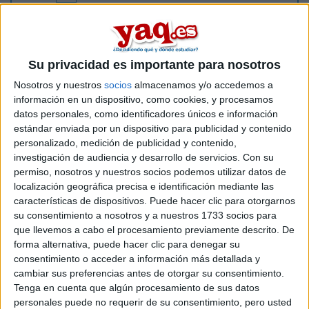
hola,
alguien tiene idea de alguna página web donde te informen
de todos los tipos de masters que existen?? tambien me
Su privacidad es importante para nosotros
gustaria saber si se pueden hacer mas de un master, y si
estudiando magisterio, una vez acabada la diplomatura, se
Nosotros y nuestros
socios
almacenamos y/o accedemos a
puede acceder a algun master.
información en un dispositivo, como cookies, y procesamos
muchas gracias y 1 saludoo
datos personales, como identificadores únicos e información
estándar enviada por un dispositivo para publicidad y contenido
personalizado, medición de publicidad y contenido,
Inicio
investigación de audiencia y desarrollo de servicios.
Con su
permiso, nosotros y nuestros socios podemos utilizar datos de
Etiquetas:
Hablar x Hablar
localización geográfica precisa e identificación mediante las
características de dispositivos. Puede hacer clic para otorgarnos
su consentimiento a nosotros y a nuestros 1733 socios para
que llevemos a cabo el procesamiento previamente descrito. De
forma alternativa, puede hacer clic para denegar su
consentimiento o acceder a información más detallada y
cambiar sus preferencias antes de otorgar su consentimiento.
Tenga en cuenta que algún procesamiento de sus datos
personales puede no requerir de su consentimiento, pero usted