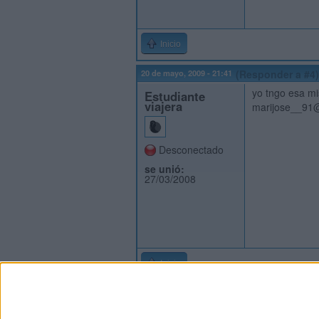
Inicio
20 de mayo, 2009 - 21:41
(Responder a #4)
yo tngo esa mi
Estudiante
viajera
marijose__91
Desconectado
se unió:
27/03/2008
Inicio