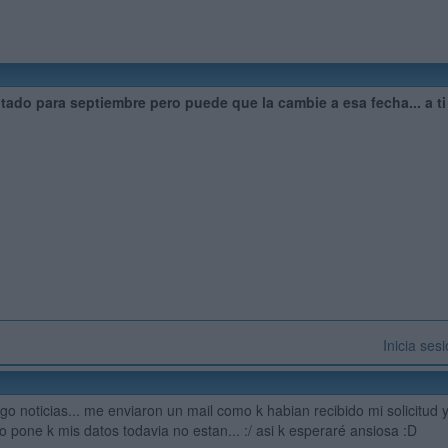
citado para septiembre pero puede que la cambie a esa fecha... a t
Inicia ses
o noticias... me enviaron un mail como k habian recibido mi solicitud y
o pone k mis datos todavia no estan... :/ asi k esperaré ansiosa :D