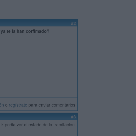
#2
i ya te la han corfimado?
ión
o
regístrate
para enviar comentarios
#3
 k podia ver el estado de la tramitacion