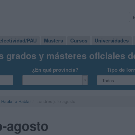
electividad/PAU
Masters
Cursos
Universidades
s grados y másteres oficiales 
¿En qué provincia?
Tipo de for
Hablar x Hablar
Londres julio-agosto
o-agosto