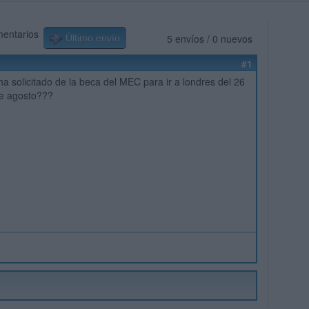
mentarios
5 envíos / 0 nuevos
Último envío
#1
ha solicitado de la beca del MEC para ir a londres del 26
 de agosto???