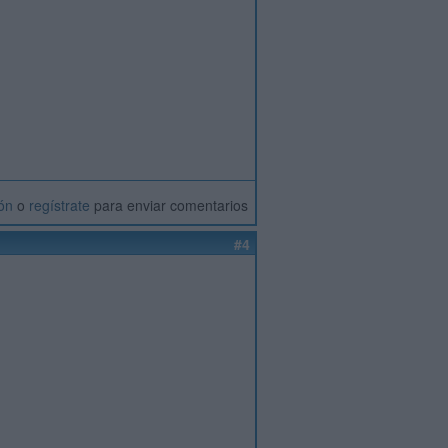
ión
o
regístrate
para enviar comentarios
#4