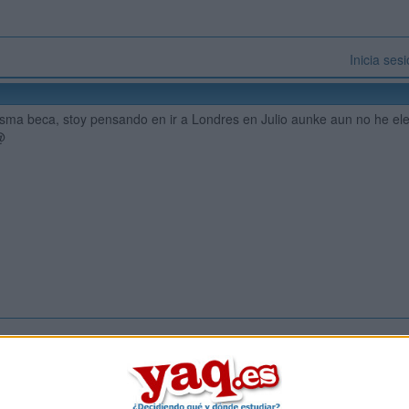
Inicia ses
sma beca, stoy pensando en ir a Londres en Julio aunke aun no he el
@
Inicia ses