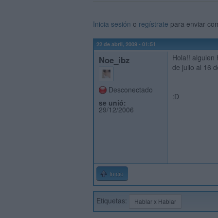
Inicia sesión
o
regístrate
para enviar co
22 de abril, 2009 - 01:51
Hola!! alguien 
Noe_ibz
de julio al 16
Desconectado
:D
se unió:
29/12/2006
Inicio
Etiquetas:
Hablar x Hablar