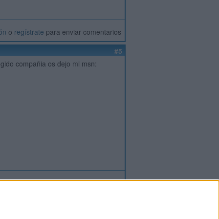
ión
o
regístrate
para enviar comentarios
#5
egido compañia os dejo mi msn:
ión
o
regístrate
para enviar comentarios