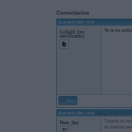
Comentarios
22 de abril, 2009 - 16:03
Yo la he soli
Lola22 (no
verificado)
Inicio
25 de abril, 2009 - 19:03
(Responder a #2)
Todavia no teng
Noe_ibz
en internet per