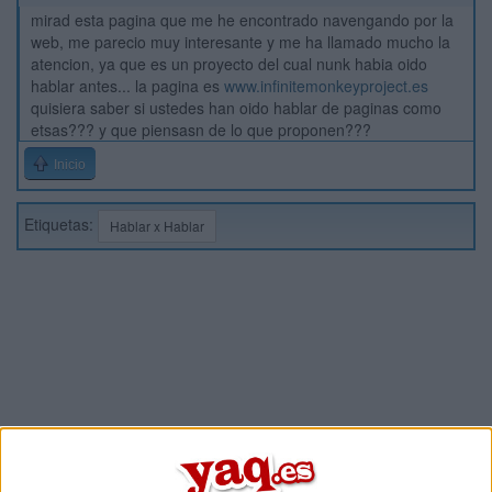
mirad esta pagina que me he encontrado navengando por la
web, me parecio muy interesante y me ha llamado mucho la
atencion, ya que es un proyecto del cual nunk habia oido
hablar antes... la pagina es
www.infinitemonkeyproject.es
quisiera saber si ustedes han oido hablar de paginas como
etsas??? y que piensasn de lo que proponen???
Inicio
Etiquetas:
Hablar x Hablar