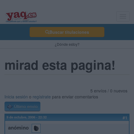
Toggl
navig
Buscar titulaciones
¿Dónde estoy?
mirad esta pagina!
5 envíos / 0 nuevos
Inicia sesión
o
regístrate
para enviar comentarios
Último envío
9 de octubre, 2006 - 22:32
#1
anómino