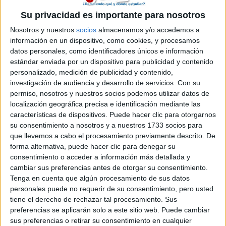
Su privacidad es importante para nosotros
Nosotros y nuestros
socios
almacenamos y/o accedemos a
información en un dispositivo, como cookies, y procesamos
datos personales, como identificadores únicos e información
estándar enviada por un dispositivo para publicidad y contenido
personalizado, medición de publicidad y contenido,
investigación de audiencia y desarrollo de servicios.
Con su
permiso, nosotros y nuestros socios podemos utilizar datos de
localización geográfica precisa e identificación mediante las
características de dispositivos. Puede hacer clic para otorgarnos
Comentarios
su consentimiento a nosotros y a nuestros 1733 socios para
12 de octubre, 2006 - 21:24
#2
que llevemos a cabo el procesamiento previamente descrito. De
forma alternativa, puede hacer clic para denegar su
Beto
Desconectado
consentimiento o acceder a información más detallada y
cambiar sus preferencias antes de otorgar su consentimiento.
hola, he visto x encima la web esta que dices de no se q
Tenga en cuenta que algún procesamiento de sus datos
monos y es una chorrada para ganar dinero con los sms de
personales puede no requerir de su consentimiento, pero usted
la gente... a mi ni se me ocurre mandar un sms a eso, q
tiene el derecho de rechazar tal procesamiento. Sus
narices van a hacer con mi sms, nada + q ganar dinero.
preferencias se aplicarán solo a este sitio web. Puede cambiar
¿q pensáis de esas páginas ? conmigo no van a ganar
sus preferencias o retirar su consentimiento en cualquier