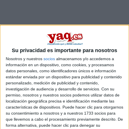
Su privacidad es importante para nosotros
Comentarios
Nosotros y nuestros
socios
almacenamos y/o accedemos a
información en un dispositivo, como cookies, y procesamos
7 de febrero, 2007 - 23:21
#2
datos personales, como identificadores únicos e información
Itziar (no verificado)
estándar enviada por un dispositivo para publicidad y contenido
personalizado, medición de publicidad y contenido,
jja, mi problema es justamente el contrario. Tengo clarisimo
investigación de audiencia y desarrollo de servicios.
Con su
què es lo que me gusta y lo que quiero estudiar, sin embargo
permiso, nosotros y nuestros socios podemos utilizar datos de
tengo miedo a que todo salga fatal o que en la carrera no de
localización geográfica precisa e identificación mediante las
palo al agua..
características de dispositivos. Puede hacer clic para otorgarnos
su consentimiento a nosotros y a nuestros 1733 socios para
que llevemos a cabo el procesamiento previamente descrito. De
saluds!!
forma alternativa, puede hacer clic para denegar su