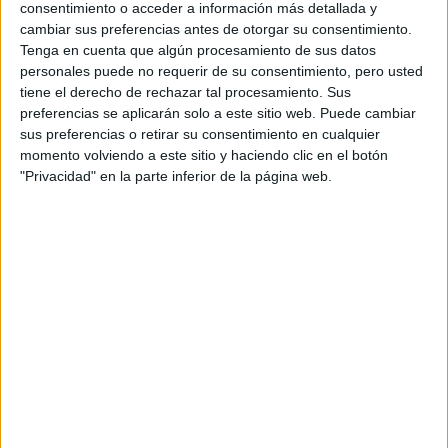
consentimiento o acceder a información más detallada y
Inicio
Inicia sesión
o
regístrate
para enviar comentarios
cambiar sus preferencias antes de otorgar su consentimiento.
Tenga en cuenta que algún procesamiento de sus datos
7 de febrero, 2007 - 23:47
(Responder a #2)
#3
personales puede no requerir de su consentimiento, pero usted
tiene el derecho de rechazar tal procesamiento. Sus
Infinita
Desconectado
preferencias se aplicarán solo a este sitio web. Puede cambiar
sus preferencias o retirar su consentimiento en cualquier
Hola, pues yo estudio periodismo porque no me veo
momento volviendo a este sitio y haciendo clic en el botón
encerrada en una oficina haciendo todos los días lo mismo y
"Privacidad" en la parte inferior de la página web.
lo que más me gusta es la comunicación, leer, hablar con la
gente, investigar... creo que la mejor carrera para esto es
periodismo, luego hay que ver si se consigue trabajar en ello.
Bueno, espero conseguirlo, que sólo estoy en primero.
Por cierto, quien ha lanzado el post no ha dado sus motivos,
ni explicado la carrera que quiere hacer. Venga cuenta algo.
¿y tú? Itziar, ¿cómo te ha dado por una ingeniería? ¿Y por
qué la de caminos? La verdad es que a mí todas las
ingenierías me parecen lo mismo y seguor que hay muchas
diferencias.
Saludos a todos
sin límites, sin barreras insalvables