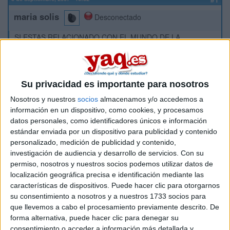
maria solis
Desconectado
SI ESTAS RELACIONADO CON EL MUNDO DE LA
UNIVERSIDAD EN ESTAS CIUDADES:
GRANADA, CACERES, CIUDAD REAL,SALAMANCA Y
VALLADOLID, ESTA PUEDE SER UNA BUENA
OPORTUNIDAD PARA ACERCARTE A UN TRABAJO
Su privacidad es importante para nosotros
DIVERTIDO, DINAMICO MIENTRAS LO COMPAGINAS CON
Nosotros y nuestros
socios
almacenamos y/o accedemos a
TUS ESTUDIOS.
información en un dispositivo, como cookies, y procesamos
SOMOS UNA EMPRESA DE MARKETING QUE BUSCA
datos personales, como identificadores únicos e información
EMBAJADORES LOCALES PARA EL NUEVO PROYECTO
estándar enviada por un dispositivo para publicidad y contenido
QUE ESTAMOS REALIZANDO A NIVEL NACIONAL PARA EL
personalizado, medición de publicidad y contenido,
SECTOR DE LOS UNIVERSITARIOS
investigación de audiencia y desarrollo de servicios.
Con su
permiso, nosotros y nuestros socios podemos utilizar datos de
SI ESTAS INTERESADO Y QUIERES TENER MAS
INFORMACION,MANDA TU C.V., E-MAIL O TELEFONO A:
localización geográfica precisa e identificación mediante las
características de dispositivos. Puede hacer clic para otorgarnos
MDSOLIS@HOTMAIL.COM
su consentimiento a nosotros y a nuestros 1733 socios para
UN SALUDO : MARIA
que llevemos a cabo el procesamiento previamente descrito. De
forma alternativa, puede hacer clic para denegar su
Inicio
consentimiento o acceder a información más detallada y