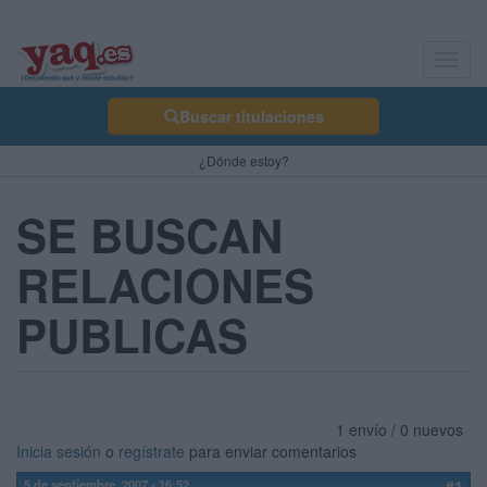
Toggl
navig
Buscar titulaciones
¿Dónde estoy?
SE BUSCAN
RELACIONES
PUBLICAS
1 envío / 0 nuevos
Inicia sesión
o
regístrate
para enviar comentarios
5 de septiembre, 2007 - 16:52
#1