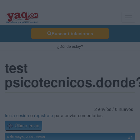
Toggl
navig
Buscar titulaciones
¿Dónde estoy?
test
psicotecnicos.donde
2 envíos / 0 nuevos
Inicia sesión
o
regístrate
para enviar comentarios
Último envío
4 de mayo, 2009 - 22:59
#1