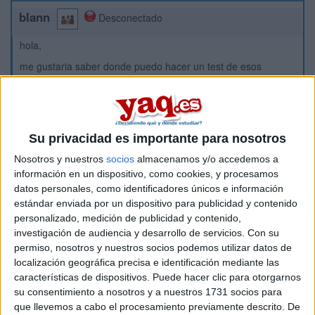
blann
Desconectado
hola,
me gustaria saber donde puedo hacer un test de esos
psicotecnicos creo que se llaman para saber cuales son mis
preferencias laborales,aptitudes y demas.por lo visto hay
centros donde se pueden hacer.
si alguien me responde se lo agradeceria,la verdad.
Su privacidad es importante para nosotros
1saludo!
Nosotros y nuestros
socios
almacenamos y/o accedemos a
información en un dispositivo, como cookies, y procesamos
Inicio
datos personales, como identificadores únicos e información
estándar enviada por un dispositivo para publicidad y contenido
Etiquetas:
personalizado, medición de publicidad y contenido,
Hablar x Hablar
investigación de audiencia y desarrollo de servicios.
Con su
permiso, nosotros y nuestros socios podemos utilizar datos de
localización geográfica precisa e identificación mediante las
características de dispositivos. Puede hacer clic para otorgarnos
su consentimiento a nosotros y a nuestros 1731 socios para
que llevemos a cabo el procesamiento previamente descrito. De