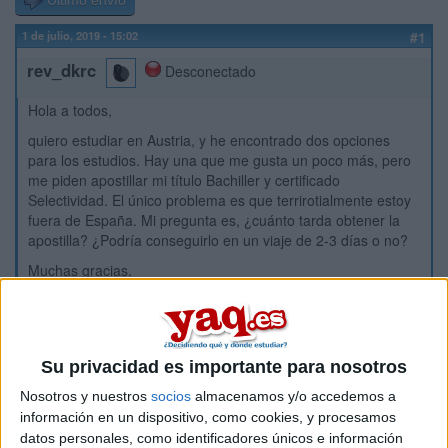
Último envío
1 de julio, 2019 - 15:02
#1
rev_dkrc
Desconectado
Hola a todos,
quiero estudiar en Austria, y he encontrado dos opciones
para los estudios. Hay una que me gusta un poco más, pero
me piden apostillar mi título Bachiller y certificado
Selectividad. El único problema es que terrirotialmente estoy
fuera de España. Mi pregunta es, ¿cuánto tarda obtener la
apostilla? ¿Podría conseguirlo en un viaje de 2-3 días o no?
Muchas gracias.
Inicio
Etiquetas:
Su privacidad es importante para nosotros
Estudiar fuera - Idiomas
Biología
Bioquímica
Nosotros y nuestros
socios
almacenamos y/o accedemos a
información en un dispositivo, como cookies, y procesamos
datos personales, como identificadores únicos e información