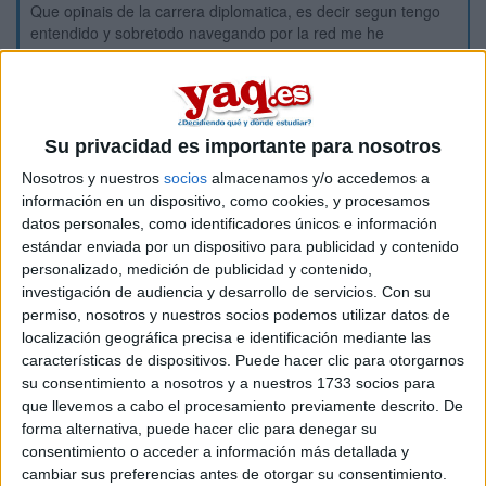
Que opinais de la carrera diplomatica, es decir segun tengo
entendido y sobretodo navegando por la red me he
encontrado con la abrumadora noticia la cual afirma que la
mayor parte de los diplomaticos son asumidos con malas
practicas como por ejemplo el nepotismo y la verdad que me
desamina mucho pero pienso que seguiré adelante... cual es
vuestra opinion al respecto? (perdonad los errores de
Su privacidad es importante para nosotros
gramatica o acentos ya que vivo en el extranjero y mi teclado
Nosotros y nuestros
socios
almacenamos y/o accedemos a
no esta ajustado en lengua castellana)
información en un dispositivo, como cookies, y procesamos
datos personales, como identificadores únicos e información
Inicio
estándar enviada por un dispositivo para publicidad y contenido
personalizado, medición de publicidad y contenido,
Etiquetas:
investigación de audiencia y desarrollo de servicios.
Con su
Estudiar fuera - Idiomas
permiso, nosotros y nuestros socios podemos utilizar datos de
localización geográfica precisa e identificación mediante las
Ciencias Políticas y de la Administración Pública
características de dispositivos. Puede hacer clic para otorgarnos
su consentimiento a nosotros y a nuestros 1733 socios para
que llevemos a cabo el procesamiento previamente descrito. De
forma alternativa, puede hacer clic para denegar su
consentimiento o acceder a información más detallada y
cambiar sus preferencias antes de otorgar su consentimiento.