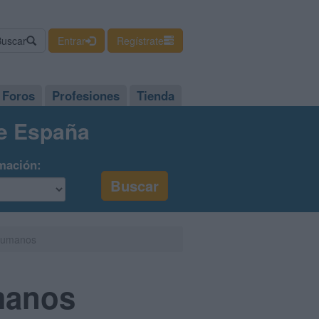
Buscar
Entrar
Regístrate
Foros
Profesiones
Tienda
de España
mación:
 Humanos
manos