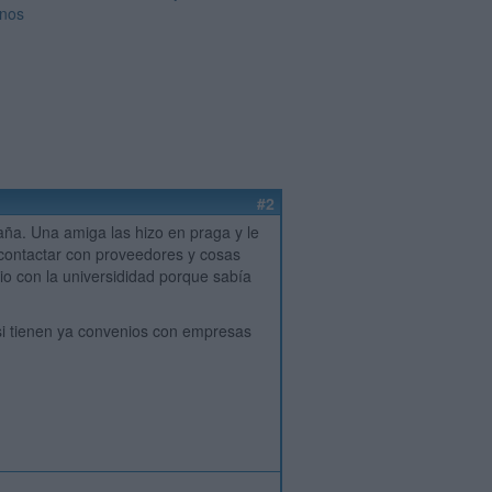
nos
#2
aña. Una amiga las hizo en praga y le
e contactar con proveedores y cosas
io con la universididad porque sabía
 si tienen ya convenios con empresas