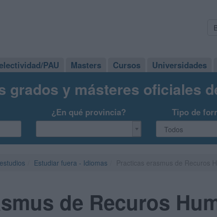
electividad/PAU
Masters
Cursos
Universidades
s grados y másteres oficiales 
¿En qué provincia?
Tipo de for
 estudios
Estudiar fuera - Idiomas
Practicas erasmus de Recuros
rasmus de Recuros Hu