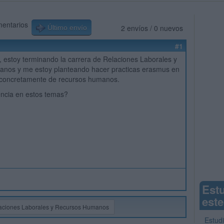
mentarios
2 envíos / 0 nuevos
Último envío
#1
, estoy terminando la carrera de Relaciones Laborales y
nos y me estoy planteando hacer practicas erasmus en
, concretamente de recursos humanos.
encia en estos temas?
Est
este
aciones Laborales y Recursos Humanos
Estud