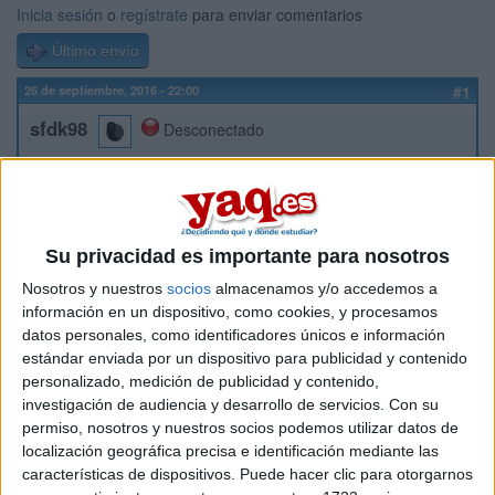
Inicia sesión
o
regístrate
para enviar comentarios
Último envío
26 de septiembre, 2016 - 22:00
#1
sfdk98
Desconectado
hola buenas noches, queria saber si puedo pedir un traslado
de expediente a otra universidad para solo un cuatrimestra
Inicio
Su privacidad es importante para nosotros
Nosotros y nuestros
socios
almacenamos y/o accedemos a
Etiquetas:
información en un dispositivo, como cookies, y procesamos
Estudiar fuera - Idiomas
datos personales, como identificadores únicos e información
Relaciones Laborales y Recursos Humanos
estándar enviada por un dispositivo para publicidad y contenido
personalizado, medición de publicidad y contenido,
investigación de audiencia y desarrollo de servicios.
Con su
permiso, nosotros y nuestros socios podemos utilizar datos de
localización geográfica precisa e identificación mediante las
características de dispositivos. Puede hacer clic para otorgarnos