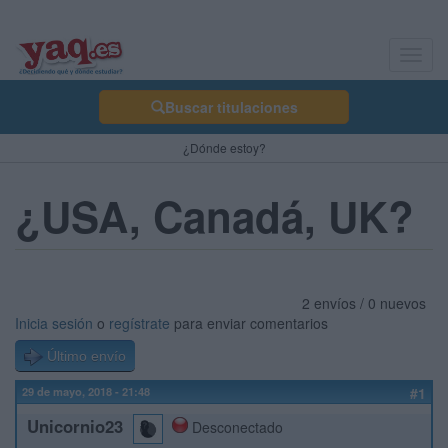
Toggl
navig
Buscar titulaciones
¿Dónde estoy?
¿USA, Canadá, UK?
2 envíos / 0 nuevos
Inicia sesión
o
regístrate
para enviar comentarios
Último envío
29 de mayo, 2018 - 21:48
#1
Unicornio23
Desconectado