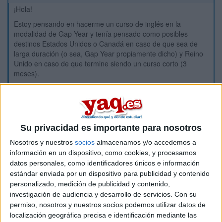
¡Hola!
Estoy pensando en hacerme un curso de inglés en la
modalidad de Gap Year y tenía pensado como posibles
destinos Estados Unidos o Canadá en caso de que sea de
larga duración (o sea, Gap Year propiamente dicho) y Reino
Unido en caso de que termine siendo un curso corto (3
meses).
El asunto es que si hago el Gap Year me sale carísimo y
querría compaginarlo con trabajo. ¿Sabéis en qué lugares es
más fácil encontrar trabajo y que al mismo tiempo sean
buenos destino para aprender inglés? Tengo entendido que
en Canadá es más fácil encontrar trabajo si vas como
Su privacidad es importante para nosotros
estudiante... Pero no sé gran cosa...
Nosotros y nuestros
socios
almacenamos y/o accedemos a
¿Alguna idea? ¿Qué destinos me recomendaríais? ¿Es mejor
información en un dispositivo, como cookies, y procesamos
USA o Canadá?
datos personales, como identificadores únicos e información
estándar enviada por un dispositivo para publicidad y contenido
Y en caso de que finalmente sólo me fuera para unos meses,
personalizado, medición de publicidad y contenido,
¿que lugares de Reino Unido me recomendaríais? ¿Con
investigación de audiencia y desarrollo de servicios.
Con su
familia o en residencia?
permiso, nosotros y nuestros socios podemos utilizar datos de
Graciaaas
localización geográfica precisa e identificación mediante las