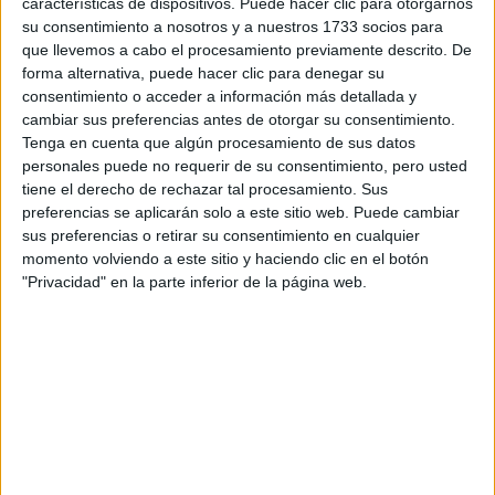
características de dispositivos. Puede hacer clic para otorgarnos
su consentimiento a nosotros y a nuestros 1733 socios para
que llevemos a cabo el procesamiento previamente descrito. De
forma alternativa, puede hacer clic para denegar su
consentimiento o acceder a información más detallada y
cambiar sus preferencias antes de otorgar su consentimiento.
Tenga en cuenta que algún procesamiento de sus datos
Comentarios
personales puede no requerir de su consentimiento, pero usted
tiene el derecho de rechazar tal procesamiento. Sus
16 de junio, 2014 - 12:12
#2
preferencias se aplicarán solo a este sitio web. Puede cambiar
Paula YAQ
Desconectado
sus preferencias o retirar su consentimiento en cualquier
momento volviendo a este sitio y haciendo clic en el botón
Hola Ylenia, en la preinscripción siempre conviene poner tus
"Privacidad" en la parte inferior de la página web.
preferencias.Imagina que por lo que fuera este año hubiera
menos demanda en esa carrera y pudieras entrar. No pierdes
nada, pues te darán plaza en la primera carrera y universidad
que te alcance tu nota.
Por otra parte, compites en igualdad de condiciones con los
que este año han hecho la PAU. Sólo mirarán tu nota de
admisión.
Te dejo un par de enlaces con artículos explicativos sobre