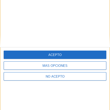
este tema:
Acceso a la universiad, ¿cómo es?
Formularios y fechas de preinscripción a la universidad
¡Buena suerte!
Redacción YAQ
Inicio
Inicia sesión
o
regístrate
para enviar comentarios
16 de junio, 2014 - 13:25
#3
ACEPTO
Yleniajp
Desconectado
MÁS OPCIONES
.............................................................
NO ACEPTO
Inicio
Inicia sesión
o
regístrate
para enviar comentarios