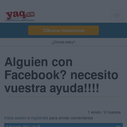
Toggl
navig
Buscar titulaciones
¿Dónde estoy?
Alguien con
Facebook? necesito
vuestra ayuda!!!!
1 envío / 0 nuevos
Inicia sesión
o
regístrate
para enviar comentarios
8 de junio, 2011 - 21:58
#1