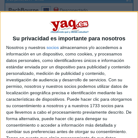
RachBourne
Desconectado
Hola a todos! necesito que, si tenéis Facebook, me hagáis el
favor de darle a ME GUSTA en este vídeo, ya que me
ayudaréis a ganar una cita con el grupo Paramore, por favor,
Su privacidad es importante para nosotros
es muy importante para mí y solo tenéis que hacer un click!
Nosotros y nuestros
socios
almacenamos y/o accedemos a
http://www.facebook.com/video/video.php?
información en un dispositivo, como cookies, y procesamos
v=2027333438879&oid=141649222542374
datos personales, como identificadores únicos e información
estándar enviada por un dispositivo para publicidad y contenido
personalizado, medición de publicidad y contenido,
investigación de audiencia y desarrollo de servicios.
Con su
Muchísimas gracias a todos!!!!!!
permiso, nosotros y nuestros socios podemos utilizar datos de
localización geográfica precisa e identificación mediante las
Inicio
características de dispositivos. Puede hacer clic para otorgarnos
su consentimiento a nosotros y a nuestros 1733 socios para
que llevemos a cabo el procesamiento previamente descrito. De
Etiquetas:
Hablar x Hablar
forma alternativa, puede hacer clic para denegar su
consentimiento o acceder a información más detallada y
cambiar sus preferencias antes de otorgar su consentimiento.