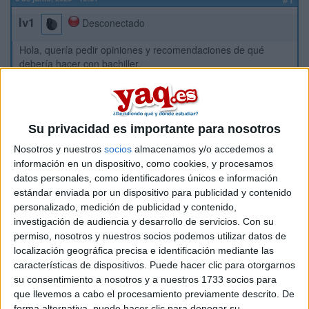
Iv1
Desconectado
Hola, quería pedir opiniones y recomendaciones de qué
debería hacer con bachiller.
Estoy a poco de entrar a bachiller, y a mi me gusta mucha la
biología, siempre se me ha dado bien y no me aburre en
clase. Por lo que pensé en meterme en un bachiller de
ciencias. EL problema es que a mí no me gusta física y
Su privacidad es importante para nosotros
química, no se me da bien ni me motiva, pero es obligatorio
Nosotros y nuestros
socios
almacenamos y/o accedemos a
(por lo menos el 1º año de bachiller). Y la verdad no sé que
información en un dispositivo, como cookies, y procesamos
podría hacer con mis estudios. El bachiller de sociales
datos personales, como identificadores únicos e información
tampoco me desagrada, así que no se por cual optar, ni sé si
estándar enviada por un dispositivo para publicidad y contenido
tengo alguna opción aparte para estudiar biología.
personalizado, medición de publicidad y contenido,
Si teneis alguna experiencia con la biología o parecida a la
investigación de audiencia y desarrollo de servicios.
Con su
mía, porfavor comentadla, quisiera saber lo antes posible que
permiso, nosotros y nuestros socios podemos utilizar datos de
hacer. Quiero estudiar algo estable pero que me guste, y no
localización geográfica precisa e identificación mediante las
sé que más puedo hacer ni quie opciones tengo. Muchas
características de dispositivos. Puede hacer clic para otorgarnos
gracias.
su consentimiento a nosotros y a nuestros 1733 socios para
que llevemos a cabo el procesamiento previamente descrito. De
Inicio
forma alternativa, puede hacer clic para denegar su