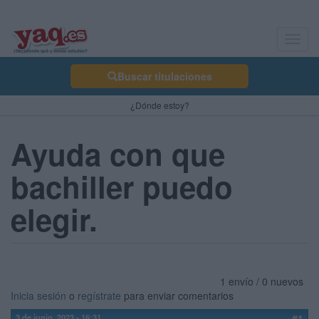
Toggl
navig
Buscar titulaciones
¿Dónde estoy?
Ayuda con que
bachiller puedo
elegir.
1 envío / 0 nuevos
Inicia sesión
o
regístrate
para enviar comentarios
3 de junio, 2023 - 16:31
#1