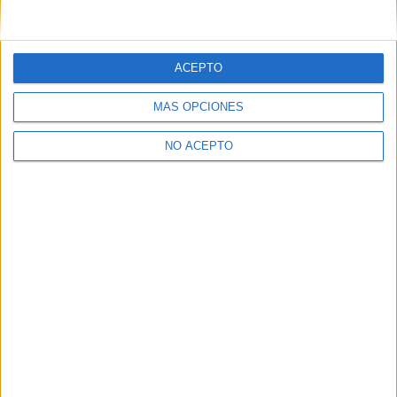
Estudiar Biología
ACEPTO
MÁS OPCIONES
NO ACEPTO
Quiénes somos
|
Contactar
|
Anúnciate
Aviso legal
|
Politica de privacidad
|
Condiciones generales
|
Política
de cookies
© 2003-2026
Compás Mediterráneo S.L.
- Diego de León 47 - 28006
Madrid [ESPAÑA] - Tel. +34 91 593 2767