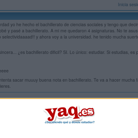
Inicia ses
rdad yo he hecho el bachillerato de ciencias sociales y tengo que dec
obé y pasé a bachillerato. A mi me quedaron 4 asignaturas. No te asus
uso selectividaaaad!! y ahora voy a la universidad. he tenido mucha s
sincera... ¿es bachillerato dificil? SI. Lo único: estudiar. Si estudias, e
eeee
intenta sacar muuuy buena nota en bachillerato. Te va a hacer mucha falt
ieres.
Inicia ses