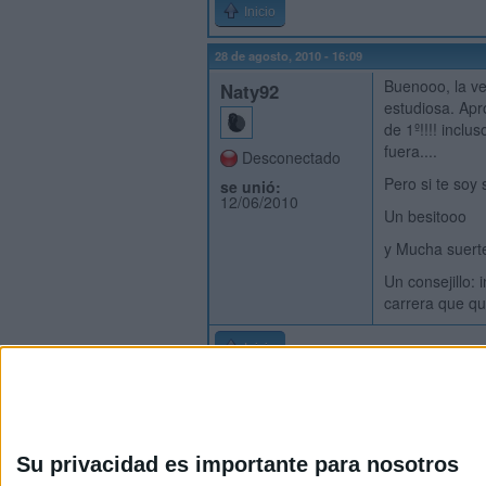
Inicio
28 de agosto, 2010 - 16:09
Buenooo, la ve
Naty92
estudiosa. Apr
de 1º!!!! incl
fuera....
Desconectado
Pero si te soy 
se unió:
12/06/2010
Un besitooo
y Mucha suert
Un consejillo: 
carrera que qu
Inicio
Su privacidad es importante para nosotros