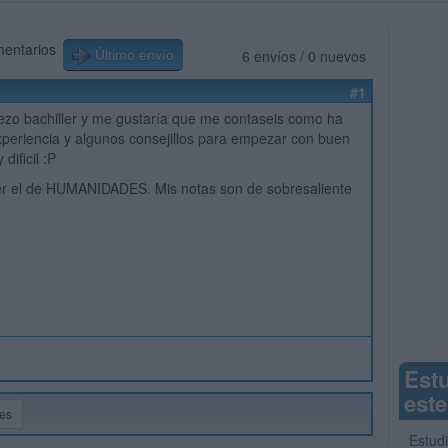
mentarios
6 envíos / 0 nuevos
Último envío
#1
ezo bachiller y me gustaría que me contaseis como ha
xperiencia y algunos consejillos para empezar con buen
 dificil :P
er el de HUMANIDADES. Mis notas son de sobresaliente
Est
este
es
Estud