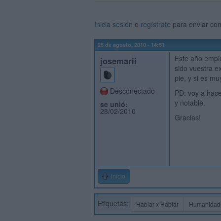
Inicia sesión
o
regístrate
para enviar co
25 de agosto, 2010 - 14:51
Este año empi
josemarii
sido vuestra e
pie, y si es muy
Desconectado
PD: voy a hac
y notable.
se unió:
28/02/2010
Gracias!
Inicio
Etiquetas:
Hablar x Hablar
Humanidad