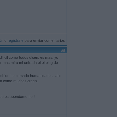
ión
o
regístrate
para enviar comentarios
#5
ificil como todos dicen, es mas, yo
 mas mira mi entrada el el blog de
ambien he cursado humanidades, latin,
cida como muchos creen.
odo estupendamente !