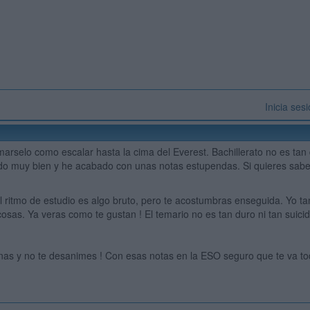
Inicia ses
arselo como escalar hasta la cima del Everest. Bachillerato no es tan d
o muy bien y he acabado con unas notas estupendas. Si quieres saber
l ritmo de estudio es algo bruto, pero te acostumbras enseguida. Yo t
cosas. Ya veras como te gustan ! El temario no es tan duro ni tan sui
nas y no te desanimes ! Con esas notas en la ESO seguro que te va t