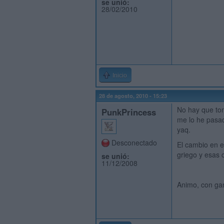
se unió:
28/02/2010
Inicio
28 de agosto, 2010 - 15:23
No hay que tom
PunkPrincess
me lo he pasad
yaq.
Desconectado
El cambio en e
griego y esas 
se unió:
11/12/2008
Animo, con ga