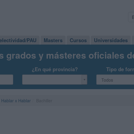
electividad/PAU
Masters
Cursos
Universidades
s grados y másteres oficiales 
¿En qué provincia?
Tipo de for
Hablar x Hablar
Bachiller