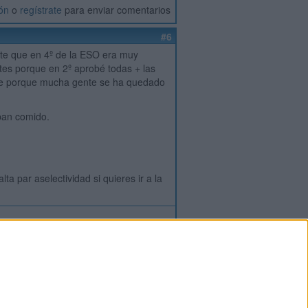
ión
o
regístrate
para enviar comentarios
#6
irte que en 4º de la ESO era muy
tes porque en 2º aprobé todas + las
uerte porque mucha gente se ha quedado
s pan comido.
a par aselectividad si quieres ir a la
ión
o
regístrate
para enviar comentarios