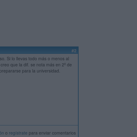
#2
o. Si lo llevas todo más o menos al
 creo que la dif. se nota más en 2º de
 prepararse para la universidad.
ión
o
regístrate
para enviar comentarios