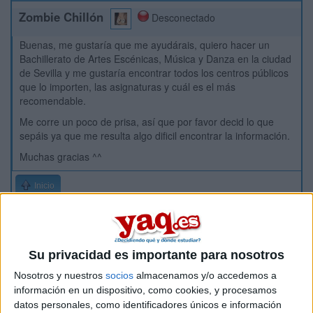
Zombie Chillón
Desconectado
Buenas, me gustaría que me ayudárais, quiero hacer un
Bachillerato de Artes Escénicas, Música y Danza en la ciudad
de Sevilla y me gustaría encontrar todos los centros públicos
que lo importen, las asignaturas y cuál es el más
recomendable.
Me corre un poco de prisa, así que por favor decid lo que
sepáis ya que me resulta algo dificil encontrar la información.
Muchas gracias ^^
Inicio
Etiquetas:
Hablar x Hablar
Artes Escénicas
Danza
Música
Su privacidad es importante para nosotros
Nosotros y nuestros
socios
almacenamos y/o accedemos a
información en un dispositivo, como cookies, y procesamos
datos personales, como identificadores únicos e información