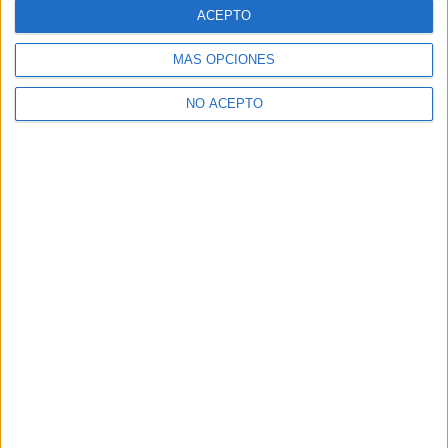
Paula YAQ
ACEPTO
Redacción YAQ
MÁS OPCIONES
Inicio
Inicia sesión
o
regístrate
para enviar comentarios
NO ACEPTO
20 de marzo, 2013 - 19:29
(Responder a #2)
#3
Zombie Chillón
Desconectado
Muchísimas Gracias!
Inicio
Inicia sesión
o
regístrate
para enviar comentarios
Quiénes somos
|
Contactar
|
Anúnciate
Aviso legal
|
Politica de privacidad
|
Condiciones generales
|
Política
de cookies
© 2003-2026
Compás Mediterráneo S.L.
- Diego de León 47 - 28006