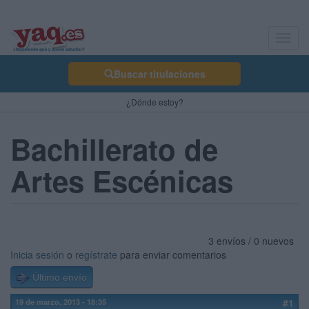
Toggl
navig
Buscar titulaciones
¿Dónde estoy?
Bachillerato de
Artes Escénicas
3 envíos / 0 nuevos
Inicia sesión
o
regístrate
para enviar comentarios
Último envío
19 de marzo, 2013 - 18:35
#1