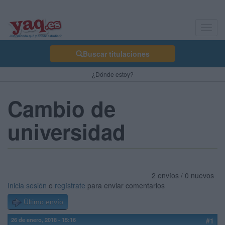
Toggl
navig
Buscar titulaciones
¿Dónde estoy?
Cambio de
universidad
2 envíos / 0 nuevos
Inicia sesión
o
regístrate
para enviar comentarios
Último envío
26 de enero, 2018 - 15:16
#1