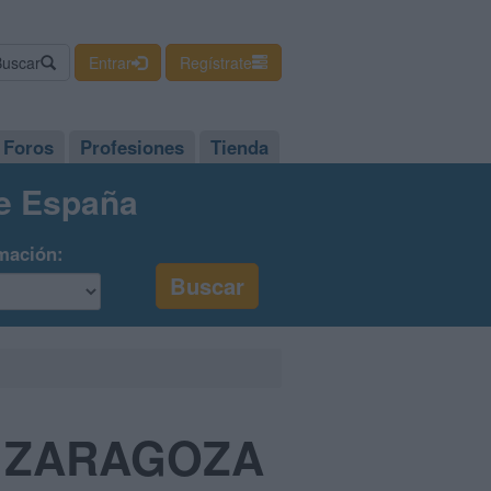
Buscar
Entrar
Regístrate
Foros
Profesiones
Tienda
de España
mación:
O ZARAGOZA