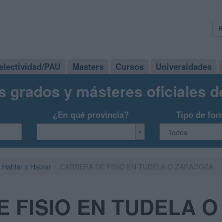
electividad/PAU
Masters
Cursos
Universidades
s grados y másteres oficiales 
¿En qué provincia?
Tipo de for
Hablar x Hablar
CARRERA DE FISIO EN TUDELA O ZARAGOZA
 FISIO EN TUDELA 