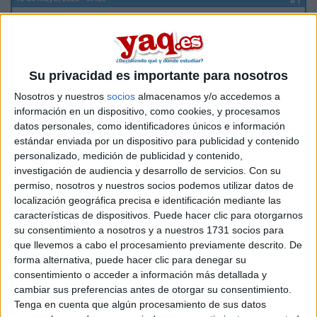
Juan Carlos Gay...
Desconectado
Ceac Hospitalet inaugurado el curso 2022-23 a día de hoy no
ha pagado becas de estudios a las que se comprometieron,
Su privacidad es importante para nosotros
porque la administración las denegó al no obtener éste la
homologación oficial de centro de estudios en plazo.
Nosotros y nuestros
socios
almacenamos y/o accedemos a
información en un dispositivo, como cookies, y procesamos
Informaos previamente si pensais inscribiros a este centro.
datos personales, como identificadores únicos e información
No lo recomiendo!!
estándar enviada por un dispositivo para publicidad y contenido
personalizado, medición de publicidad y contenido,
investigación de audiencia y desarrollo de servicios.
Con su
Inicio
permiso, nosotros y nuestros socios podemos utilizar datos de
localización geográfica precisa e identificación mediante las
características de dispositivos. Puede hacer clic para otorgarnos
Etiquetas:
Hablar x Hablar
su consentimiento a nosotros y a nuestros 1731 socios para
que llevemos a cabo el procesamiento previamente descrito. De
forma alternativa, puede hacer clic para denegar su
consentimiento o acceder a información más detallada y
cambiar sus preferencias antes de otorgar su consentimiento.
Tenga en cuenta que algún procesamiento de sus datos