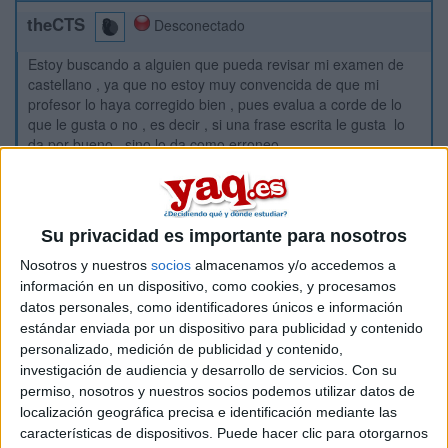
theCTS
Desconectado
Estoy buscando a alguien que pueda revisar mi examen de
castellano , ya que no estoy muy convencida de que mi
profesor lo haya corregido bien , pues evalua a corde de lo
que le gusta o no , es decir , si una frase escrita le gusta lo
da por bueno , sino lo da como erroneo.
Por ello necesito que alguien lo revise porque estoy haciendo
2º Bachiller y entre otras cosas me juego la media y el poder
hacer las PAU , ya que no encuentro a nadie que acceda.
Su privacidad es importante para nosotros
Gracias.
Nosotros y nuestros
socios
almacenamos y/o accedemos a
información en un dispositivo, como cookies, y procesamos
Inicio
datos personales, como identificadores únicos e información
estándar enviada por un dispositivo para publicidad y contenido
Etiquetas:
Hablar x Hablar
Estudios Hispánicos
personalizado, medición de publicidad y contenido,
investigación de audiencia y desarrollo de servicios.
Con su
permiso, nosotros y nuestros socios podemos utilizar datos de
localización geográfica precisa e identificación mediante las
características de dispositivos. Puede hacer clic para otorgarnos