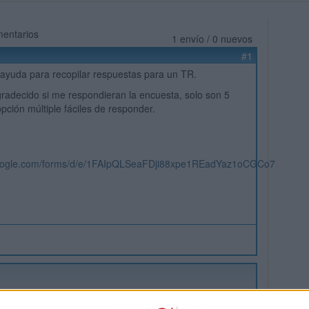
mentarios
1 envío / 0 nuevos
#1
 ayuda para recopilar respuestas para un TR.
radecido si me respondieran la encuesta, solo son 5
pción múltiple fáciles de responder.
google.com/forms/d/e/1FAIpQLSeaFDji88xpe1REadYaz1oCGCo7TBCh...