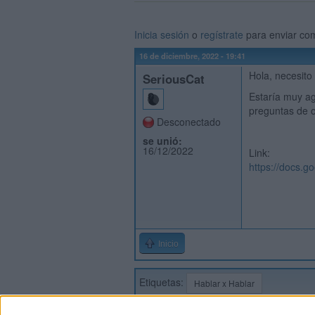
Inicia sesión
o
regístrate
para enviar co
16 de diciembre, 2022 - 19:41
Hola, necesito
SeriousCat
Estaría muy ag
preguntas de o
Desconectado
se unió:
16/12/2022
Link:
https://docs.
Inicio
Etiquetas:
Hablar x Hablar