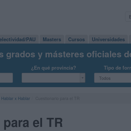
electividad/PAU
Masters
Cursos
Universidades
s grados y másteres oficiales 
¿En qué provincia?
Tipo de for
Hablar x Hablar
Cuestionario para el TR
 para el TR