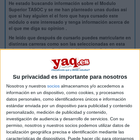
He estado buscando información sobre el Modulo
Superior TASOC y se me han planteado unas dudas así
que si hay alguien el el foro que haya cursado este
módulo o este interesado y tenga información acerca de
el que me diga su opinion .
He leído que después de cursarlo puedes matricularte en
distintas carreras como son las seleccionadas en esta
misma publicación :Pedagogía,Magisterio,Psicología etc.
¿Que salidas tiene sin acceder a ninguna de estar
carreras en el ámbito laboral?¿Sirve para trabajar en
guarderías? ¿Como son las practicas ? Es una opción
Su privacidad es importante para nosotros
que tengo en el caso de que suspensa Selectividad en
Septiembre o no me de la nota.
Nosotros y nuestros
socios
almacenamos y/o accedemos a
información en un dispositivo, como cookies, y procesamos
Gracias por leerme.
datos personales, como identificadores únicos e información
estándar enviada por un dispositivo para publicidad y contenido
Inicio
personalizado, medición de publicidad y contenido,
investigación de audiencia y desarrollo de servicios.
Con su
Etiquetas:
permiso, nosotros y nuestros socios podemos utilizar datos de
Hablar x Hablar
Educación Social
Logopedia
localización geográfica precisa e identificación mediante las
características de dispositivos. Puede hacer clic para otorgarnos
Magisterio de Educación Infantil
Magisterio de Educación Primaria