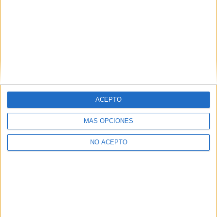
Estudiar Educación Social
Estudiar Logopedia
Estudiar Magisterio de Educación Infantil
Estudiar Magisterio de Educación Primaria
Estudiar Marketing
Estudiar Pedagogía
Estudiar Podología
Estudiar Sociología
Estudiar Trabajo Social
ACEPTO
Estudiar Turismo
MÁS OPCIONES
NO ACEPTO
Quiénes somos
|
Contactar
|
Anúnciate